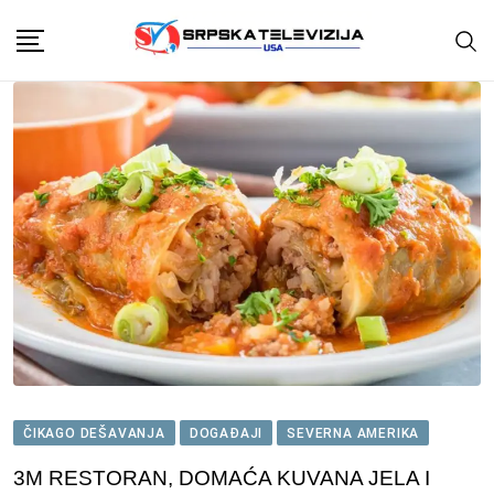
Skip
to
content
ČIKAGO DEŠAVANJA
DOGAĐAJI
SEVERNA AMERIKA
3M RESTORAN, DOMAĆA KUVANA JELA I