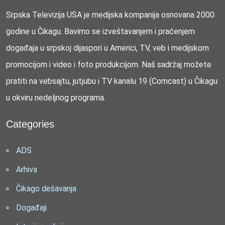
Srpska Televizija USA je medijska kompanija osnovana 2000
godine u Čikagu. Bavimo se izveštavanjem i praćenjem
događaja u srpskoj dijaspori u Americi, TV, veb i medijskom
promocijom i video i foto produkcijom. Naš sadržaj možete
pratiti na vebsajtu, jutjubu i TV kanalu 19 (Comcast) u Čikagu
u okviru nedeljnog programa.
Categories
ADS
Arhiva
Čikago dešavanja
Događaji