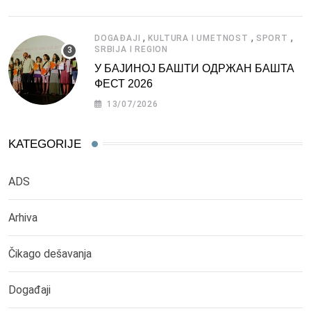
,
,
,
DOGAĐAJI
KULTURA I UMETNOST
SPORT
SRBIJA I REGION
У БАЈИНОЈ БАШТИ ОДРЖАН БАШТА
ФЕСТ 2026
13/07/2026
KATEGORIJE
ADS
Arhiva
Čikago dešavanja
Događaji