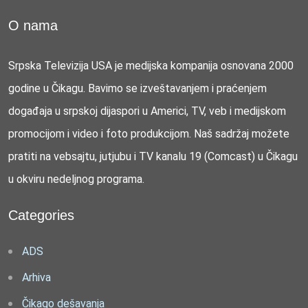
O nama
Srpska Televizija USA je medijska kompanija osnovana 2000
godine u Čikagu. Bavimo se izveštavanjem i praćenjem
događaja u srpskoj dijaspori u Americi, TV, veb i medijskom
promocijom i video i foto produkcijom. Naš sadržaj možete
pratiti na vebsajtu, jutjubu i TV kanalu 19 (Comcast) u Čikagu
u okviru nedeljnog programa.
Categories
ADS
Arhiva
Čikago dešavanja