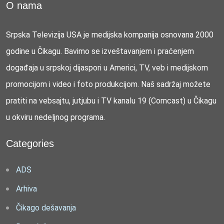
O nama
Srpska Televizija USA je medijska kompanija osnovana 2000
godine u Čikagu. Bavimo se izveštavanjem i praćenjem
događaja u srpskoj dijaspori u Americi, TV, veb i medijskom
promocijom i video i foto produkcijom. Naš sadržaj možete
pratiti na vebsajtu, jutjubu i TV kanalu 19 (Comcast) u Čikagu
u okviru nedeljnog programa.
Categories
ADS
Arhiva
Čikago dešavanja