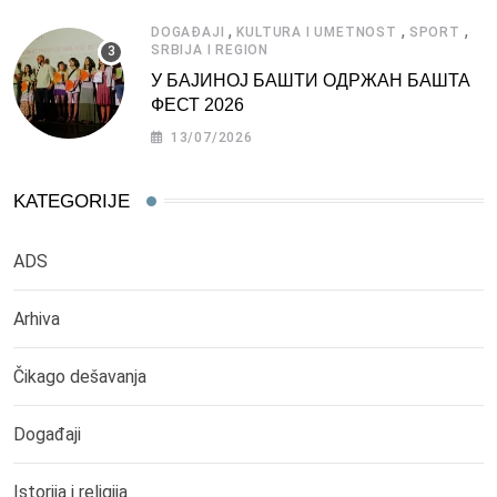
,
,
,
DOGAĐAJI
KULTURA I UMETNOST
SPORT
SRBIJA I REGION
У БАЈИНОЈ БАШТИ ОДРЖАН БАШТА
ФЕСТ 2026
13/07/2026
KATEGORIJE
ADS
Arhiva
Čikago dešavanja
Događaji
Istorija i religija