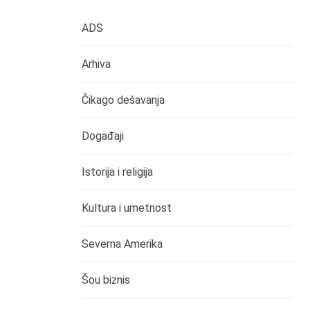
ADS
Arhiva
Čikago dešavanja
Događaji
Istorija i religija
Kultura i umetnost
Severna Amerika
Šou biznis