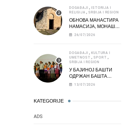
АТРАКЦИЈА
,
DOGAĐAJI
ISTORIJA I
,
RELIGIJA
SRBIJA I REGION
ОБНОВА МАНАСТИРА
НАМАСИЈА, МОНАШКЕ
ЗАДУЖБИНЕ
26/07/2026
МОРАВСКЕ СРБИЈЕ
,
DOGAĐAJI
KULTURA I
,
,
UMETNOST
SPORT
SRBIJA I REGION
У БАЈИНОЈ БАШТИ
ОДРЖАН БАШТА
ФЕСТ 2026
13/07/2026
KATEGORIJE
ADS