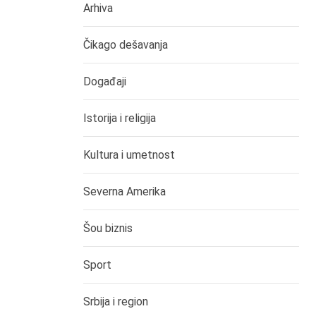
Arhiva
Čikago dešavanja
Događaji
Istorija i religija
Kultura i umetnost
Severna Amerika
Šou biznis
Sport
Srbija i region