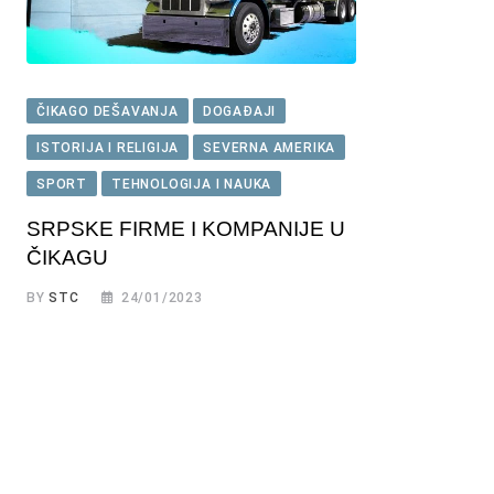
ČIKAGO DEŠAVANJA
DOGAĐAJI
ISTORIJA I RELIGIJA
SEVERNA AMERIKA
SPORT
TEHNOLOGIJA I NAUKA
SRPSKE FIRME I KOMPANIJE U
ČIKAGU
BY
STC
24/01/2023