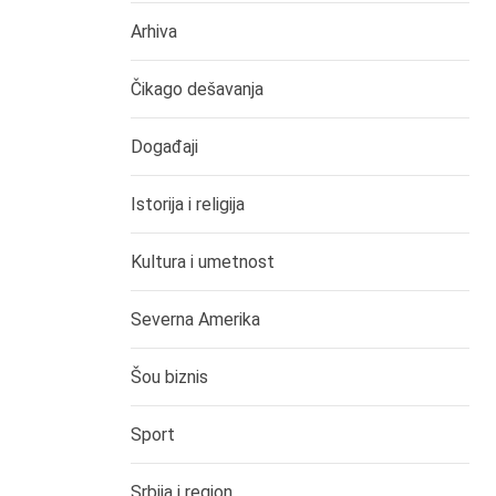
Arhiva
Čikago dešavanja
Događaji
Istorija i religija
Kultura i umetnost
Severna Amerika
Šou biznis
Sport
Srbija i region