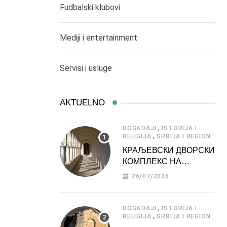
Fudbalski klubovi
Mediji i entertainment
Servisi i usluge
AKTUELNO
,
DOGAĐAJI
ISTORIJA I
,
RELIGIJA
SRBIJA I REGION
КРАЉЕВСКИ ДВОРСКИ
КОМПЛЕКС НА
ДЕДИЊУ –
26/07/2026
ТУРИСТИЧКА
АТРАКЦИЈА
,
DOGAĐAJI
ISTORIJA I
,
RELIGIJA
SRBIJA I REGION