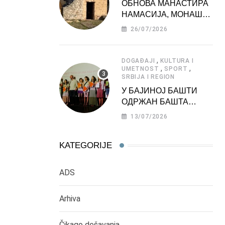
ОБНОВА МАНАСТИРА
НАМАСИЈА, МОНАШКЕ
ЗАДУЖБИНЕ
26/07/2026
МОРАВСКЕ СРБИЈЕ
,
DOGAĐAJI
KULTURA I
,
,
UMETNOST
SPORT
SRBIJA I REGION
У БАЈИНОЈ БАШТИ
ОДРЖАН БАШТА
ФЕСТ 2026
13/07/2026
KATEGORIJE
ADS
Arhiva
Čikago dešavanja