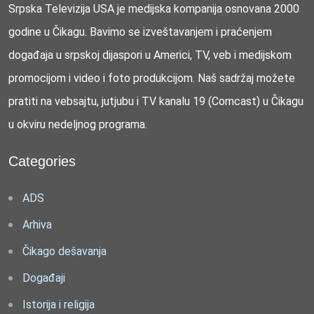
Srpska Televizija USA je medijska kompanija osnovana 2000
godine u Čikagu. Bavimo se izveštavanjem i praćenjem
događaja u srpskoj dijaspori u Americi, TV, veb i medijskom
promocijom i video i foto produkcijom. Naš sadržaj možete
pratiti na vebsajtu, jutjubu i TV kanalu 19 (Comcast) u Čikagu
u okviru nedeljnog programa.
Categories
ADS
Arhiva
Čikago dešavanja
Događaji
Istorija i religija