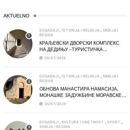
AKTUELNO
,
,
DOGAĐAJI
ISTORIJA I RELIGIJA
SRBIJA I
REGION
КРАЉЕВСКИ ДВОРСКИ КОМПЛЕКС
НА ДЕДИЊУ –ТУРИСТИЧКА
АТРАКЦИЈА
26/07/2026
,
,
DOGAĐAJI
ISTORIJA I RELIGIJA
SRBIJA I
REGION
ОБНОВА МАНАСТИРА НАМАСИЈА,
МОНАШКЕ ЗАДУЖБИНЕ МОРАВСКЕ
СРБИЈЕ
26/07/2026
,
,
,
DOGAĐAJI
KULTURA I UMETNOST
SPORT
SRBIJA I REGION