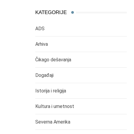
KATEGORIJE
ADS
Arhiva
Čikago dešavanja
Događaji
Istorija i religija
Kultura i umetnost
Severna Amerika