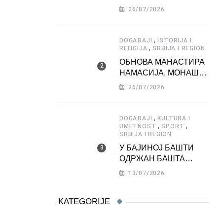
ДЕДИЊУ –
26/07/2026
ТУРИСТИЧКА
АТРАКЦИЈА
,
DOGAĐAJI
ISTORIJA I
,
RELIGIJA
SRBIJA I REGION
ОБНОВА МАНАСТИРА
НАМАСИЈА, МОНАШКЕ
ЗАДУЖБИНЕ
26/07/2026
МОРАВСКЕ СРБИЈЕ
,
DOGAĐAJI
KULTURA I
,
,
UMETNOST
SPORT
SRBIJA I REGION
У БАЈИНОЈ БАШТИ
ОДРЖАН БАШТА
ФЕСТ 2026
13/07/2026
KATEGORIJE