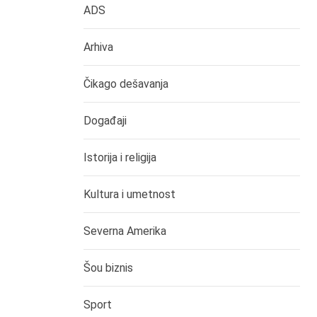
ADS
Arhiva
Čikago dešavanja
Događaji
Istorija i religija
Kultura i umetnost
Severna Amerika
Šou biznis
Sport