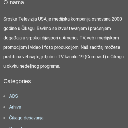
O nama
Srpska Televizija USA je medijska kompanija osnovana 2000
godine u Čikagu. Bavimo se izveštavanjem i praćenjem
događaja u srpskoj dijaspori u Americi, TV, veb i medijskom
promocijom i video i foto produkcijom. Naš sadržaj možete
pratiti na vebsajtu, jutjubu i TV kanalu 19 (Comcast) u Čikagu
u okviru nedeljnog programa.
Categories
ADS
Arhiva
Čikago dešavanja