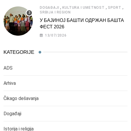
,
,
,
DOGAĐAJI
KULTURA I UMETNOST
SPORT
SRBIJA I REGION
У БАЈИНОЈ БАШТИ ОДРЖАН БАШТА
ФЕСТ 2026
13/07/2026
KATEGORIJE
ADS
Arhiva
Čikago dešavanja
Događaji
Istorija i religija