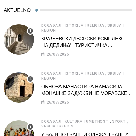
AKTUELNO
,
,
DOGAĐAJI
ISTORIJA I RELIGIJA
SRBIJA I
REGION
КРАЉЕВСКИ ДВОРСКИ КОМПЛЕКС
НА ДЕДИЊУ –ТУРИСТИЧКА
АТРАКЦИЈА
26/07/2026
,
,
DOGAĐAJI
ISTORIJA I RELIGIJA
SRBIJA I
REGION
ОБНОВА МАНАСТИРА НАМАСИЈА,
МОНАШКЕ ЗАДУЖБИНЕ МОРАВСКЕ
СРБИЈЕ
26/07/2026
,
,
,
DOGAĐAJI
KULTURA I UMETNOST
SPORT
SRBIJA I REGION
У БАЈИНОЈ БАШТИ ОДРЖАН БАШТА