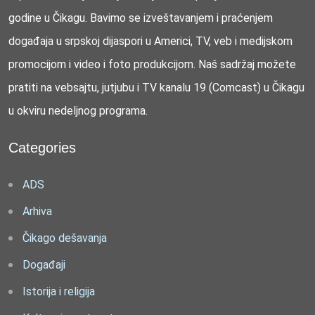
godine u Čikagu. Bavimo se izveštavanjem i praćenjem
događaja u srpskoj dijaspori u Americi, TV, veb i medijskom
promocijom i video i foto produkcijom. Naš sadržaj možete
pratiti na vebsajtu, jutjubu i TV kanalu 19 (Comcast) u Čikagu
u okviru nedeljnog programa.
Categories
ADS
Arhiva
Čikago dešavanja
Događaji
Istorija i religija