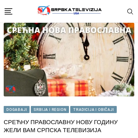
Skip
to
content
DOGAĐAJI
SRBIJA I REGION
TRADICIJA I OBIČAJI
СРЕЋНУ ПРАВОСЛАВНУ НОВУ ГОДИНУ
ЖЕЛИ ВАМ СРПСКА ТЕЛЕВИЗИЈА