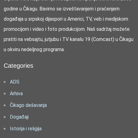
godine u Čikagu. Bavimo se izveštavanjem i praćenjem
događaja u srpskoj dijaspori u Americi, TV, veb i medijskom
promocijom i video i foto produkcijom. Naš sadržaj možete
pratiti na vebsajtu, jutjubu i TV kanalu 19 (Comcast) u Čikagu
u okviru nedeljnog programa.
Categories
ADS
Arhiva
Čikago dešavanja
Događaji
Istorija i religija