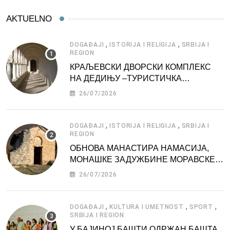
AKTUELNO
,
,
DOGAĐAJI
ISTORIJA I RELIGIJA
SRBIJA I
REGION
КРАЉЕВСКИ ДВОРСКИ КОМПЛЕКС
НА ДЕДИЊУ –ТУРИСТИЧКА
АТРАКЦИЈА
26/07/2026
,
,
DOGAĐAJI
ISTORIJA I RELIGIJA
SRBIJA I
REGION
ОБНОВА МАНАСТИРА НАМАСИЈА,
МОНАШКЕ ЗАДУЖБИНЕ МОРАВСКЕ
СРБИЈЕ
26/07/2026
,
,
,
DOGAĐAJI
KULTURA I UMETNOST
SPORT
SRBIJA I REGION
У БАЈИНОЈ БАШТИ ОДРЖАН БАШТА