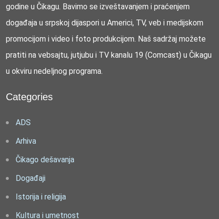
godine u Čikagu. Bavimo se izveštavanjem i praćenjem
događaja u srpskoj dijaspori u Americi, TV, veb i medijskom
promocijom i video i foto produkcijom. Naš sadržaj možete
pratiti na vebsajtu, jutjubu i TV kanalu 19 (Comcast) u Čikagu
u okviru nedeljnog programa.
Categories
ADS
Arhiva
Čikago dešavanja
Događaji
Istorija i religija
Kultura i umetnost