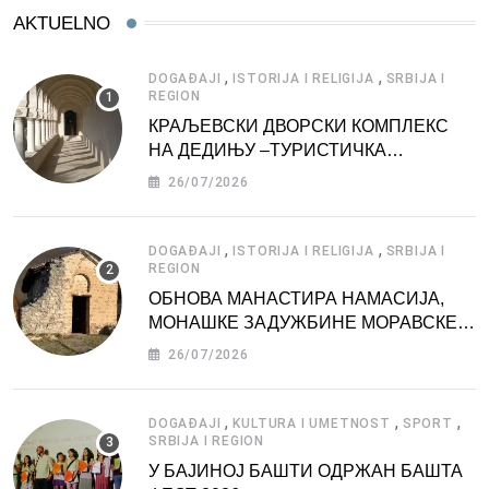
AKTUELNO
,
,
DOGAĐAJI
ISTORIJA I RELIGIJA
SRBIJA I
REGION
КРАЉЕВСКИ ДВОРСКИ КОМПЛЕКС
НА ДЕДИЊУ –ТУРИСТИЧКА
АТРАКЦИЈА
26/07/2026
,
,
DOGAĐAJI
ISTORIJA I RELIGIJA
SRBIJA I
REGION
ОБНОВА МАНАСТИРА НАМАСИЈА,
МОНАШКЕ ЗАДУЖБИНЕ МОРАВСКЕ
СРБИЈЕ
26/07/2026
,
,
,
DOGAĐAJI
KULTURA I UMETNOST
SPORT
SRBIJA I REGION
У БАЈИНОЈ БАШТИ ОДРЖАН БАШТА