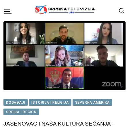
Skip
to
content
DOGAĐAJI
ISTORIJA I RELIGIJA
SEVERNA AMERIKA
SRBIJA I REGION
JASENOVAC I NAŠA KULTURA SEĆANJA –