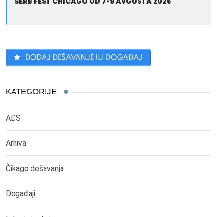
SERB FEST CHICAGO OD 7-9 AVGUSTA 2026
KATEGORIJE
ADS
Arhiva
Čikago dešavanja
Događaji