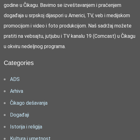
godine u Čikagu. Bavimo se izveštavanjem i praćenjem
događaja u srpskoj dijaspori u Americi, TV, veb i medijskom
promocijom i video i foto produkcijom. Naš sadržaj možete
pratiti na vebsajtu, jutjubu i TV kanalu 19 (Comcast) u Čikagu
u okviru nedeljnog programa.
Categories
ADS
Arhiva
Čikago dešavanja
Događaji
Istorija i religija
Kultura i umetnost