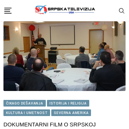
Skip
to
content
ČIKAGO DEŠAVANJA
ISTORIJA I RELIGIJA
KULTURA I UMETNOST
SEVERNA AMERIKA
DOKUMENTARNI FILM O SRPSKOJ