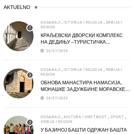
AKTUELNO
,
,
DOGAĐAJI
ISTORIJA I RELIGIJA
SRBIJA I
REGION
КРАЉЕВСКИ ДВОРСКИ КОМПЛЕКС
НА ДЕДИЊУ –ТУРИСТИЧКА
АТРАКЦИЈА
26/07/2026
,
,
DOGAĐAJI
ISTORIJA I RELIGIJA
SRBIJA I
REGION
ОБНОВА МАНАСТИРА НАМАСИЈА,
МОНАШКЕ ЗАДУЖБИНЕ МОРАВСКЕ
СРБИЈЕ
26/07/2026
,
,
,
DOGAĐAJI
KULTURA I UMETNOST
SPORT
SRBIJA I REGION
У БАЈИНОЈ БАШТИ ОДРЖАН БАШТА