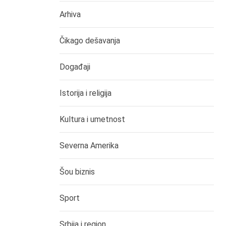
Arhiva
Čikago dešavanja
Događaji
Istorija i religija
Kultura i umetnost
Severna Amerika
Šou biznis
Sport
Srbija i region