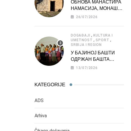
ОБНОВА МАНАСТИРА
НАМАСИЈА, МОНАШКЕ
ЗАДУЖБИНЕ
26/07/2026
МОРАВСКЕ СРБИЈЕ
,
DOGAĐAJI
KULTURA I
,
,
UMETNOST
SPORT
SRBIJA I REGION
У БАЈИНОЈ БАШТИ
ОДРЖАН БАШТА
ФЕСТ 2026
13/07/2026
KATEGORIJE
ADS
Arhiva
Čikago dešavanja