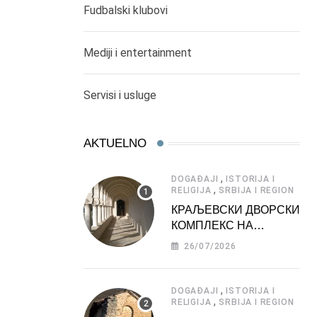
Fudbalski klubovi
Mediji i entertainment
Servisi i usluge
AKTUELNO
,
DOGAĐAJI
ISTORIJA I
,
RELIGIJA
SRBIJA I REGION
КРАЉЕВСКИ ДВОРСКИ
КОМПЛЕКС НА
ДЕДИЊУ –
26/07/2026
ТУРИСТИЧКА
АТРАКЦИЈА
,
DOGAĐAJI
ISTORIJA I
,
RELIGIJA
SRBIJA I REGION