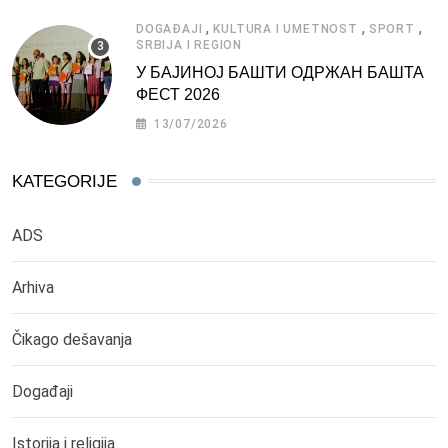
,
,
,
DOGAĐAJI
KULTURA I UMETNOST
SPORT
SRBIJA I REGION
У БАЈИНОЈ БАШТИ ОДРЖАН БАШТА
ФЕСТ 2026
13/07/2026
KATEGORIJE
ADS
Arhiva
Čikago dešavanja
Događaji
Istorija i religija