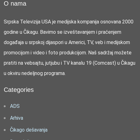
O nama
Srpska Televizija USA je medijska kompanija osnovana 2000
godine u Čikagu. Bavimo se izveštavanjem i praćenjem
događaja u srpskoj dijaspori u Americi, TV, veb i medijskom
promocijom i video i foto produkcijom. Naš sadržaj možete
pratiti na vebsajtu, jutjubu i TV kanalu 19 (Comcast) u Čikagu
u okviru nedeljnog programa.
Categories
ADS
Arhiva
Čikago dešavanja