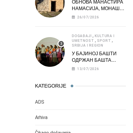
ОБНОВА МАНАСТИРА
НАМАСИЈА, МОНАШКЕ
ЗАДУЖБИНЕ
26/07/2026
МОРАВСКЕ СРБИЈЕ
,
DOGAĐAJI
KULTURA I
,
,
UMETNOST
SPORT
SRBIJA I REGION
У БАЈИНОЈ БАШТИ
ОДРЖАН БАШТА
ФЕСТ 2026
13/07/2026
KATEGORIJE
ADS
Arhiva
Čikago dešavanja