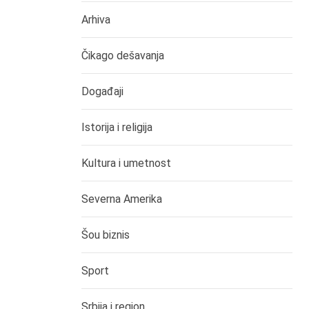
Arhiva
Čikago dešavanja
Događaji
Istorija i religija
Kultura i umetnost
Severna Amerika
Šou biznis
Sport
Srbija i region