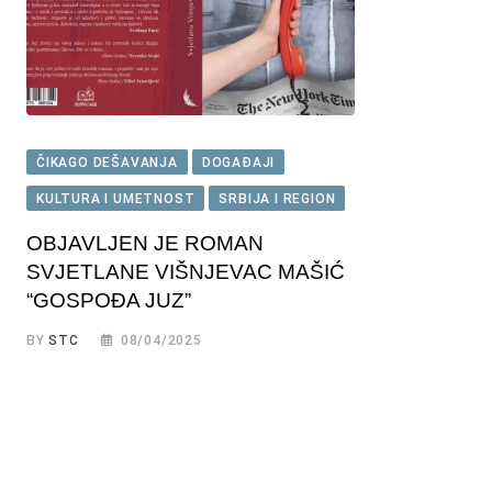
ČIKAGO DEŠAVANJA
DOGAĐAJI
KULTURA I UMETNOST
SRBIJA I REGION
OBJAVLJEN JE ROMAN
SVJETLANE VIŠNJEVAC MAŠIĆ
“GOSPOĐA JUZ”
BY
STC
08/04/2025