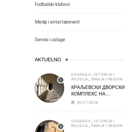
Fudbalski klubovi
Mediji i entertainment
Servisi i usluge
AKTUELNO
,
DOGAĐAJI
ISTORIJA I
,
RELIGIJA
SRBIJA I REGION
КРАЉЕВСКИ ДВОРСКИ
КОМПЛЕКС НА
ДЕДИЊУ –
26/07/2026
ТУРИСТИЧКА
АТРАКЦИЈА
,
DOGAĐAJI
ISTORIJA I
,
RELIGIJA
SRBIJA I REGION