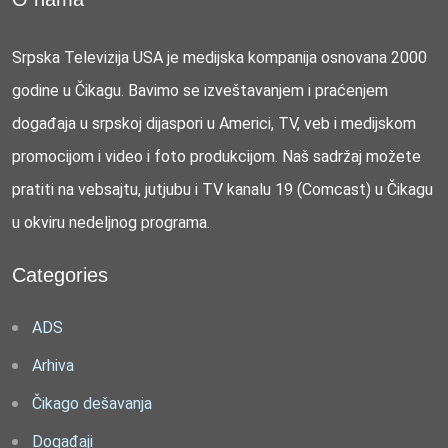
Srpska Televizija USA je medijska kompanija osnovana 2000
godine u Čikagu. Bavimo se izveštavanjem i praćenjem
događaja u srpskoj dijaspori u Americi, TV, veb i medijskom
promocijom i video i foto produkcijom. Naš sadržaj možete
pratiti na vebsajtu, jutjubu i TV kanalu 19 (Comcast) u Čikagu
u okviru nedeljnog programa.
Categories
ADS
Arhiva
Čikago dešavanja
Događaji