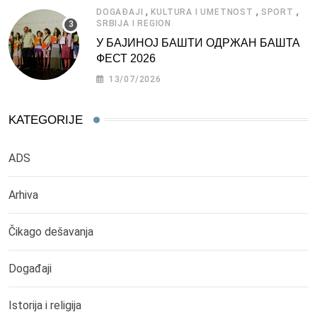
,
,
,
DOGAĐAJI
KULTURA I UMETNOST
SPORT
SRBIJA I REGION
У БАЈИНОЈ БАШТИ ОДРЖАН БАШТА
ФЕСТ 2026
13/07/2026
KATEGORIJE
ADS
Arhiva
Čikago dešavanja
Događaji
Istorija i religija