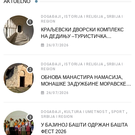
AKTUELNO
,
,
DOGAĐAJI
ISTORIJA I RELIGIJA
SRBIJA I
REGION
КРАЉЕВСКИ ДВОРСКИ КОМПЛЕКС
НА ДЕДИЊУ –ТУРИСТИЧКА
АТРАКЦИЈА
26/07/2026
,
,
DOGAĐAJI
ISTORIJA I RELIGIJA
SRBIJA I
REGION
ОБНОВА МАНАСТИРА НАМАСИЈА,
МОНАШКЕ ЗАДУЖБИНЕ МОРАВСКЕ
СРБИЈЕ
26/07/2026
,
,
,
DOGAĐAJI
KULTURA I UMETNOST
SPORT
SRBIJA I REGION
У БАЈИНОЈ БАШТИ ОДРЖАН БАШТА
ФЕСТ 2026