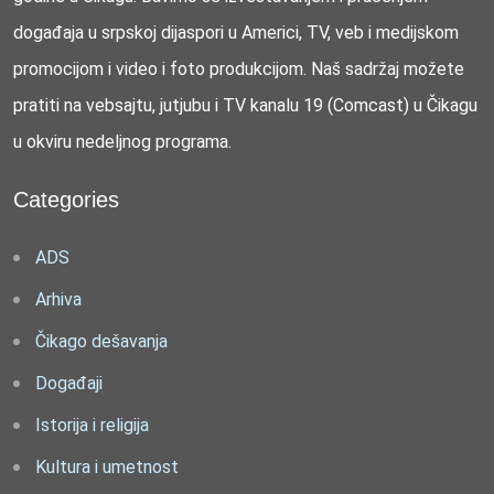
događaja u srpskoj dijaspori u Americi, TV, veb i medijskom
promocijom i video i foto produkcijom. Naš sadržaj možete
pratiti na vebsajtu, jutjubu i TV kanalu 19 (Comcast) u Čikagu
u okviru nedeljnog programa.
Categories
ADS
Arhiva
Čikago dešavanja
Događaji
Istorija i religija
Kultura i umetnost