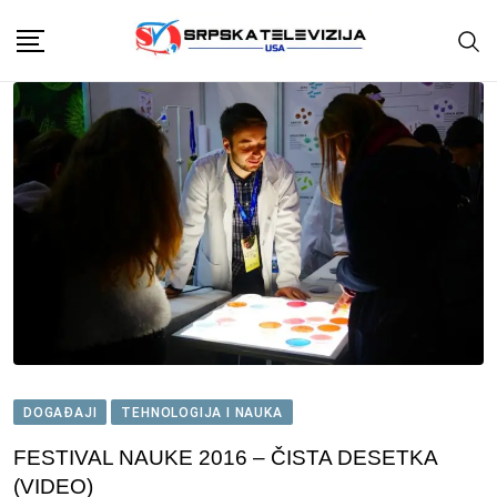
Skip
to
content
DOGAĐAJI
TEHNOLOGIJA I NAUKA
FESTIVAL NAUKE 2016 – ČISTA DESETKA
(VIDEO)