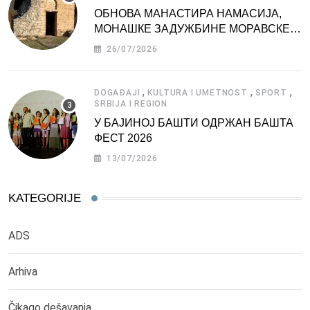
ОБНОВА МАНАСТИРА НАМАСИЈА,
МОНАШКЕ ЗАДУЖБИНЕ МОРАВСКЕ
СРБИЈЕ
26/07/2026
,
,
,
DOGAĐAJI
KULTURA I UMETNOST
SPORT
SRBIJA I REGION
У БАЈИНОЈ БАШТИ ОДРЖАН БАШТА
ФЕСТ 2026
13/07/2026
KATEGORIJE
ADS
Arhiva
Čikago dešavanja