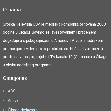
O nama
Srpska Televizija USA je medijska kompanija osnovana 2000
godine u Čikagu. Bavimo se izveštavanjem i praćenjem
događaja u srpskoj dijaspori u Americi, TV, veb i medijskom
promocijom i video i foto produkcijom. Naš sadržaj možete
pratiti na vebsajtu, jutjubu i TV kanalu 19 (Comcast) u Čikagu
u okviru nedeljnog programa.
Categories
ADS
Arhiva
Čikago dešavanja