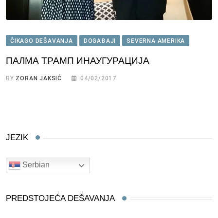
ČIKAGO DEŠAVANJA
DOGAĐAJI
SEVERNA AMERIKA
ПАЛМА ТРАМП ИНАУГУРАЦИЈA
BY
ZORAN JAKSIĆ
04/02/2017
JEZIK
Serbian
PREDSTOJEĆA DEŠAVANJA