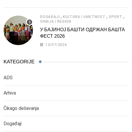
,
,
,
DOGAĐAJI
KULTURA I UMETNOST
SPORT
SRBIJA I REGION
У БАЈИНОЈ БАШТИ ОДРЖАН БАШТА
ФЕСТ 2026
13/07/2026
KATEGORIJE
ADS
Arhiva
Čikago dešavanja
Događaji