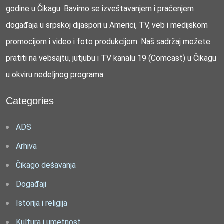
godine u Čikagu. Bavimo se izveštavanjem i praćenjem
događaja u srpskoj dijaspori u Americi, TV, veb i medijskom
promocijom i video i foto produkcijom. Naš sadržaj možete
pratiti na vebsajtu, jutjubu i TV kanalu 19 (Comcast) u Čikagu
u okviru nedeljnog programa.
Categories
ADS
Arhiva
Čikago dešavanja
Događaji
Istorija i religija
Kultura i umetnost