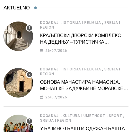
AKTUELNO
,
,
DOGAĐAJI
ISTORIJA I RELIGIJA
SRBIJA I
REGION
КРАЉЕВСКИ ДВОРСКИ КОМПЛЕКС
НА ДЕДИЊУ –ТУРИСТИЧКА
АТРАКЦИЈА
26/07/2026
,
,
DOGAĐAJI
ISTORIJA I RELIGIJA
SRBIJA I
REGION
ОБНОВА МАНАСТИРА НАМАСИЈА,
МОНАШКЕ ЗАДУЖБИНЕ МОРАВСКЕ
СРБИЈЕ
26/07/2026
,
,
,
DOGAĐAJI
KULTURA I UMETNOST
SPORT
SRBIJA I REGION
У БАЈИНОЈ БАШТИ ОДРЖАН БАШТА