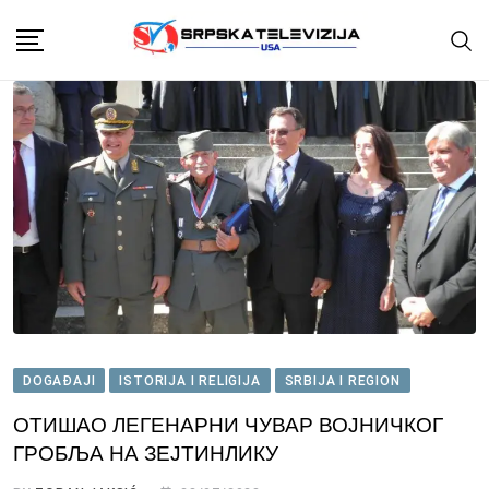
Skip
to
content
DOGAĐAJI
ISTORIJA I RELIGIJA
SRBIJA I REGION
ОТИШАО ЛЕГЕНАРНИ ЧУВАР ВОЈНИЧКОГ
ГРОБЉА НА ЗЕЈТИНЛИКУ