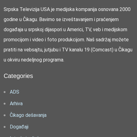
Srpska Televizija USA je medijska kompanija osnovana 2000
godine u Čikagu. Bavimo se izveštavanjem i praćenjem
događaja u srpskoj dijaspori u Americi, TV, veb i medijskom
promocijom i video i foto produkcijom. Naš sadržaj možete
pratiti na vebsajtu, jutjubu i TV kanalu 19 (Comcast) u Čikagu
u okviru nedeljnog programa.
Categories
ADS
Arhiva
Čikago dešavanja
Događaji