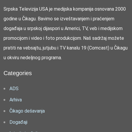
Srpska Televizija USA je medijska kompanija osnovana 2000
godine u Čikagu. Bavimo se izveštavanjem i praćenjem
događaja u srpskoj dijaspori u Americi, TV, veb i medijskom
promocijom i video i foto produkcijom. Naš sadržaj možete
pratiti na vebsajtu, jutjubu i TV kanalu 19 (Comcast) u Čikagu
u okviru nedeljnog programa.
Categories
ADS
Arhiva
Čikago dešavanja
Događaji