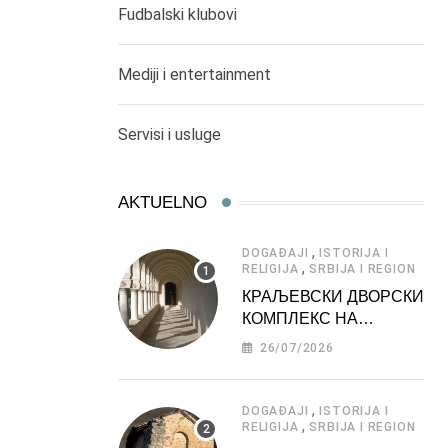
Fudbalski klubovi
Mediji i entertainment
Servisi i usluge
AKTUELNO
,
DOGAĐAJI
ISTORIJA I
,
RELIGIJA
SRBIJA I REGION
КРАЉЕВСКИ ДВОРСКИ
КОМПЛЕКС НА
ДЕДИЊУ –
26/07/2026
ТУРИСТИЧКА
АТРАКЦИЈА
,
DOGAĐAJI
ISTORIJA I
,
RELIGIJA
SRBIJA I REGION