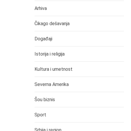
Arhiva
Čikago dešavanja
Događaji
Istorija i religija
Kultura i umetnost
Severna Amerika
Šou biznis
Sport
Srbija i region