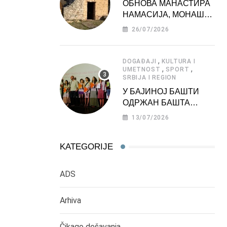
ОБНОВА МАНАСТИРА
НАМАСИЈА, МОНАШКЕ
ЗАДУЖБИНЕ
26/07/2026
МОРАВСКЕ СРБИЈЕ
,
DOGAĐAJI
KULTURA I
,
,
UMETNOST
SPORT
SRBIJA I REGION
У БАЈИНОЈ БАШТИ
ОДРЖАН БАШТА
ФЕСТ 2026
13/07/2026
KATEGORIJE
ADS
Arhiva
Čikago dešavanja