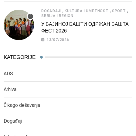
,
,
,
DOGAĐAJI
KULTURA I UMETNOST
SPORT
SRBIJA I REGION
У БАЈИНОЈ БАШТИ ОДРЖАН БАШТА
ФЕСТ 2026
13/07/2026
KATEGORIJE
ADS
Arhiva
Čikago dešavanja
Događaji