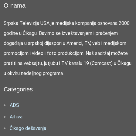
O nama
Srpska Televizija USA je medijska kompanija osnovana 2000
godine u Čikagu. Bavimo se izveštavanjem i praćenjem
događaja u srpskoj dijaspori u Americi, TV, veb i medijskom
promocijom i video i foto produkcijom. Naš sadržaj možete
pratiti na vebsajtu, jutjubu i TV kanalu 19 (Comcast) u Čikagu
u okviru nedeljnog programa.
Categories
ADS
Arhiva
Čikago dešavanja