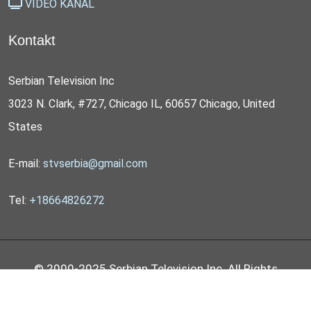
VIDEO KANAL
Kontakt
Serbian Television Inc
3023 N. Clark, #727, Chicago IL, 60657 Chicago, United
States
E-mail:
stvserbia@gmail.com
Tel:
+18664826272
© 2000-2025 Serbian Television Inc. All Rights
Reserved by
STV