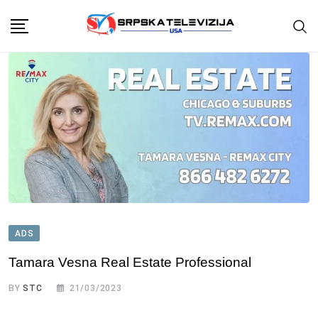
Skip
to
content
ADS
Tamara Vesna Real Estate Professional
BY
STC
21/03/2023