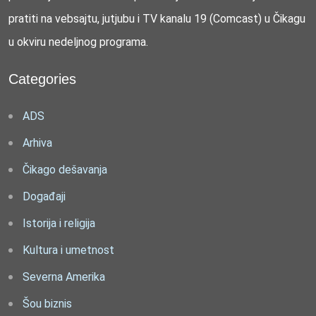
pratiti na vebsajtu, jutjubu i TV kanalu 19 (Comcast) u Čikagu
u okviru nedeljnog programa.
Categories
ADS
Arhiva
Čikago dešavanja
Događaji
Istorija i religija
Kultura i umetnost
Severna Amerika
Šou biznis