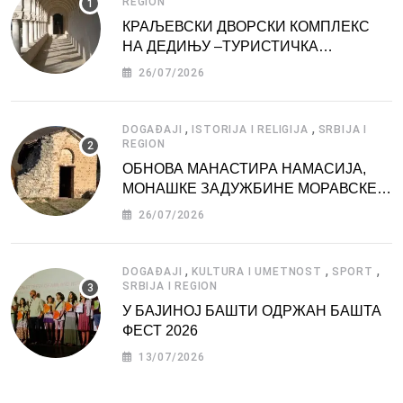
REGION
КРАЉЕВСКИ ДВОРСКИ КОМПЛЕКС
НА ДЕДИЊУ –ТУРИСТИЧКА
АТРАКЦИЈА
26/07/2026
,
,
DOGAĐAJI
ISTORIJA I RELIGIJA
SRBIJA I
REGION
ОБНОВА МАНАСТИРА НАМАСИЈА,
МОНАШКЕ ЗАДУЖБИНЕ МОРАВСКЕ
СРБИЈЕ
26/07/2026
,
,
,
DOGAĐAJI
KULTURA I UMETNOST
SPORT
SRBIJA I REGION
У БАЈИНОЈ БАШТИ ОДРЖАН БАШТА
ФЕСТ 2026
13/07/2026