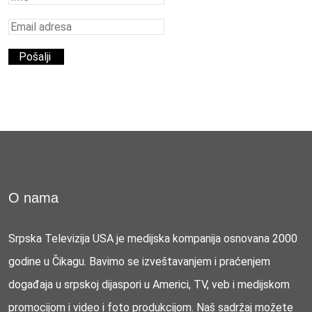
O nama
Srpska Televizija USA je medijska kompanija osnovana 2000
godine u Čikagu. Bavimo se izveštavanjem i praćenjem
događaja u srpskoj dijaspori u Americi, TV, veb i medijskom
promocijom i video i foto produkcijom. Naš sadržaj možete