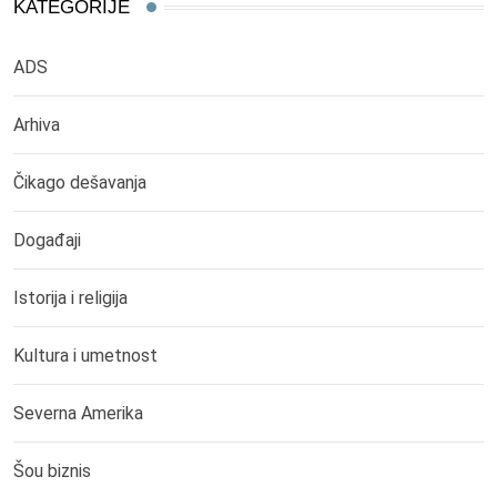
KATEGORIJE
ADS
Arhiva
Čikago dešavanja
Događaji
Istorija i religija
Kultura i umetnost
Severna Amerika
Šou biznis