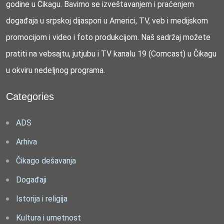
godine u Čikagu. Bavimo se izveštavanjem i praćenjem
događaja u srpskoj dijaspori u Americi, TV, veb i medijskom
promocijom i video i foto produkcijom. Naš sadržaj možete
pratiti na vebsajtu, jutjubu i TV kanalu 19 (Comcast) u Čikagu
u okviru nedeljnog programa.
Categories
ADS
Arhiva
Čikago dešavanja
Događaji
Istorija i religija
Kultura i umetnost