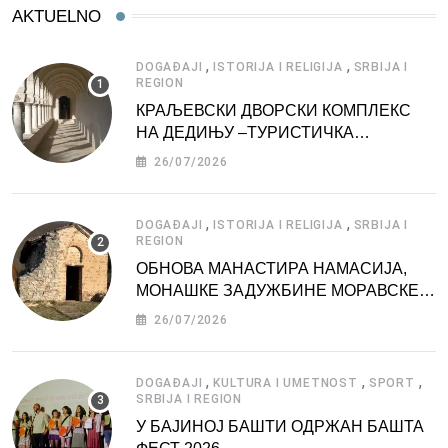
AKTUELNO
,
,
DOGAĐAJI
ISTORIJA I RELIGIJA
SRBIJA I
REGION
КРАЉЕВСКИ ДВОРСКИ КОМПЛЕКС
НА ДЕДИЊУ –ТУРИСТИЧКА
АТРАКЦИЈА
26/07/2026
,
,
DOGAĐAJI
ISTORIJA I RELIGIJA
SRBIJA I
REGION
ОБНОВА МАНАСТИРА НАМАСИЈА,
МОНАШКЕ ЗАДУЖБИНЕ МОРАВСКЕ
СРБИЈЕ
26/07/2026
,
,
,
DOGAĐAJI
KULTURA I UMETNOST
SPORT
SRBIJA I REGION
У БАЈИНОЈ БАШТИ ОДРЖАН БАШТА