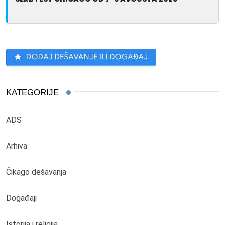
KATEGORIJE
ADS
Arhiva
Čikago dešavanja
Događaji
Istorija i religija