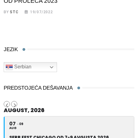
OD PROLEĆA 2023
BY
STC
19/07/2022
JEZIK
Serbian
PREDSTOJEĆA DEŠAVANJA
AUGUST, 2026
07
09
AUG
SERB FEST CHICAGO OD 7-9 AVGUSTA 2026