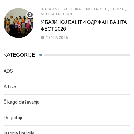
,
,
,
DOGAĐAJI
KULTURA I UMETNOST
SPORT
SRBIJA I REGION
У БАЈИНОЈ БАШТИ ОДРЖАН БАШТА
ФЕСТ 2026
13/07/2026
KATEGORIJE
ADS
Arhiva
Čikago dešavanja
Događaji
Istorija i religija