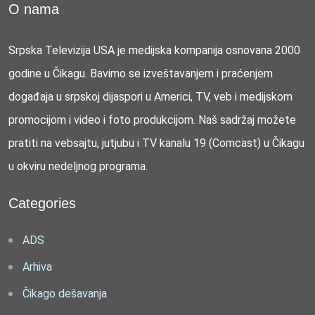
O nama
Srpska Televizija USA je medijska kompanija osnovana 2000
godine u Čikagu. Bavimo se izveštavanjem i praćenjem
događaja u srpskoj dijaspori u Americi, TV, veb i medijskom
promocijom i video i foto produkcijom. Naš sadržaj možete
pratiti na vebsajtu, jutjubu i TV kanalu 19 (Comcast) u Čikagu
u okviru nedeljnog programa.
Categories
ADS
Arhiva
Čikago dešavanja