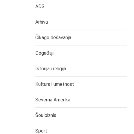
ADS
Arhiva
Čikago dešavanja
Događaji
Istorija i religija
Kultura i umetnost
Severna Amerika
Šou biznis
Sport