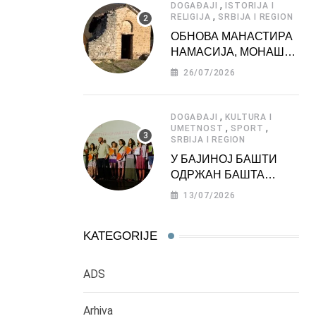
,
DOGAĐAJI
ISTORIJA I
,
RELIGIJA
SRBIJA I REGION
ОБНОВА МАНАСТИРА
НАМАСИЈА, МОНАШКЕ
ЗАДУЖБИНЕ
26/07/2026
МОРАВСКЕ СРБИЈЕ
,
DOGAĐAJI
KULTURA I
,
,
UMETNOST
SPORT
SRBIJA I REGION
У БАЈИНОЈ БАШТИ
ОДРЖАН БАШТА
ФЕСТ 2026
13/07/2026
KATEGORIJE
ADS
Arhiva