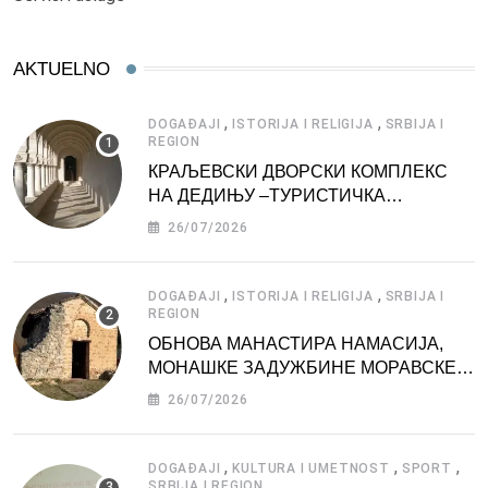
AKTUELNO
,
,
DOGAĐAJI
ISTORIJA I RELIGIJA
SRBIJA I
REGION
КРАЉЕВСКИ ДВОРСКИ КОМПЛЕКС
НА ДЕДИЊУ –ТУРИСТИЧКА
АТРАКЦИЈА
26/07/2026
,
,
DOGAĐAJI
ISTORIJA I RELIGIJA
SRBIJA I
REGION
ОБНОВА МАНАСТИРА НАМАСИЈА,
МОНАШКЕ ЗАДУЖБИНЕ МОРАВСКЕ
СРБИЈЕ
26/07/2026
,
,
,
DOGAĐAJI
KULTURA I UMETNOST
SPORT
SRBIJA I REGION