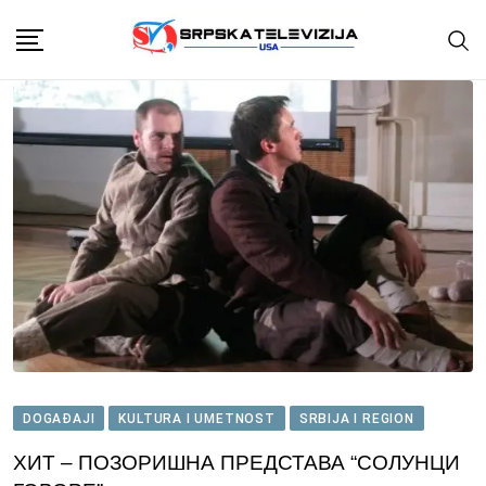
Skip
to
content
DOGAĐAJI
KULTURA I UMETNOST
SRBIJA I REGION
ХИТ – ПОЗОРИШНА ПРЕДСТАВА “СОЛУНЦИ