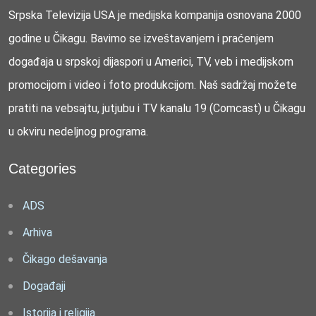
Srpska Televizija USA je medijska kompanija osnovana 2000
godine u Čikagu. Bavimo se izveštavanjem i praćenjem
događaja u srpskoj dijaspori u Americi, TV, veb i medijskom
promocijom i video i foto produkcijom. Naš sadržaj možete
pratiti na vebsajtu, jutjubu i TV kanalu 19 (Comcast) u Čikagu
u okviru nedeljnog programa.
Categories
ADS
Arhiva
Čikago dešavanja
Događaji
Istorija i religija