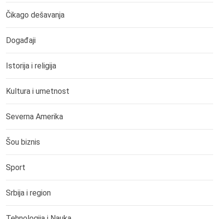
Čikago dešavanja
Događaji
Istorija i religija
Kultura i umetnost
Severna Amerika
Šou biznis
Sport
Srbija i region
Tehnologija i Nauka