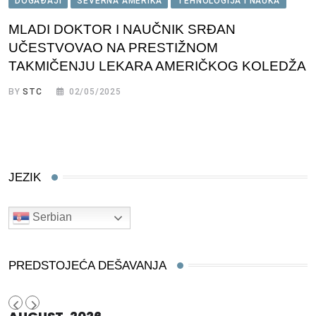
DOGAĐAJI
SEVERNA AMERIKA
TEHNOLOGIJA I NAUKA
MLADI DOKTOR I NAUČNIK SRĐAN
UČESTVOVAO NA PRESTIŽNOM
TAKMIČENJU LEKARA AMERIČKOG KOLEDŽA
BY
STC
02/05/2025
JEZIK
Serbian
PREDSTOJEĆA DEŠAVANJA