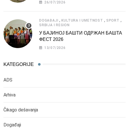
СРБИЈЕ
26/07/2026
,
,
,
DOGAĐAJI
KULTURA I UMETNOST
SPORT
SRBIJA I REGION
У БАЈИНОЈ БАШТИ ОДРЖАН БАШТА
ФЕСТ 2026
13/07/2026
KATEGORIJE
ADS
Arhiva
Čikago dešavanja
Događaji