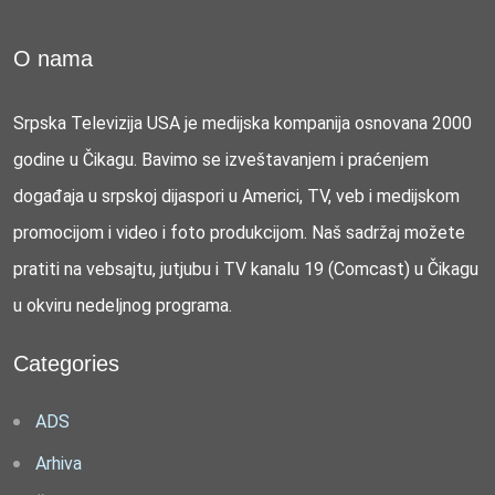
O nama
Srpska Televizija USA je medijska kompanija osnovana 2000
godine u Čikagu. Bavimo se izveštavanjem i praćenjem
događaja u srpskoj dijaspori u Americi, TV, veb i medijskom
promocijom i video i foto produkcijom. Naš sadržaj možete
pratiti na vebsajtu, jutjubu i TV kanalu 19 (Comcast) u Čikagu
u okviru nedeljnog programa.
Categories
ADS
Arhiva