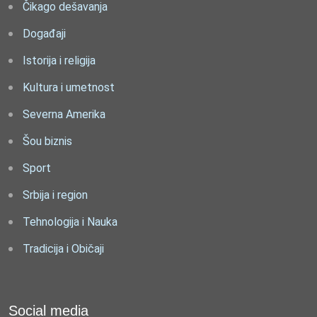
Čikago dešavanja
Događaji
Istorija i religija
Kultura i umetnost
Severna Amerika
Šou biznis
Sport
Srbija i region
Tehnologija i Nauka
Tradicija i Običaji
Social media