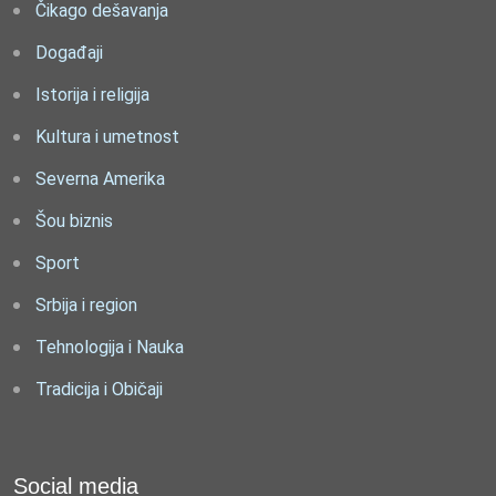
Čikago dešavanja
Događaji
Istorija i religija
Kultura i umetnost
Severna Amerika
Šou biznis
Sport
Srbija i region
Tehnologija i Nauka
Tradicija i Običaji
Social media