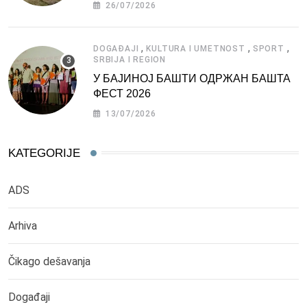
СРБИЈЕ
26/07/2026
,
,
,
DOGAĐAJI
KULTURA I UMETNOST
SPORT
SRBIJA I REGION
У БАЈИНОЈ БАШТИ ОДРЖАН БАШТА
ФЕСТ 2026
13/07/2026
KATEGORIJE
ADS
Arhiva
Čikago dešavanja
Događaji