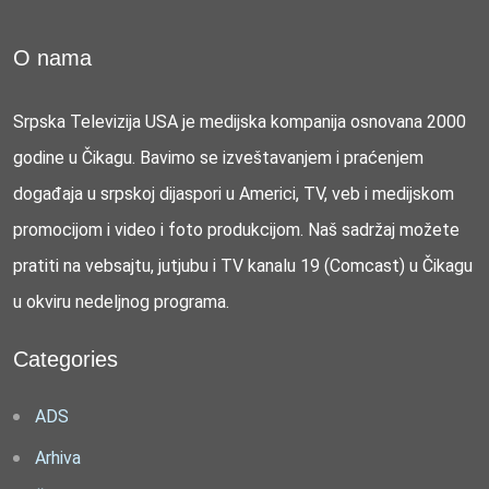
O nama
Srpska Televizija USA je medijska kompanija osnovana 2000
godine u Čikagu. Bavimo se izveštavanjem i praćenjem
događaja u srpskoj dijaspori u Americi, TV, veb i medijskom
promocijom i video i foto produkcijom. Naš sadržaj možete
pratiti na vebsajtu, jutjubu i TV kanalu 19 (Comcast) u Čikagu
u okviru nedeljnog programa.
Categories
ADS
Arhiva