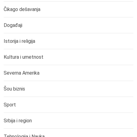
Čikago dešavanja
Događaji
Istorija i religija
Kultura i umetnost
Severna Amerika
Šou biznis
Sport
Srbija i region
Tehnologija i Nauka