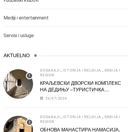
Fudbalski klubovi
Mediji i entertainment
Servisi i usluge
AKTUELNO
,
,
DOGAĐAJI
ISTORIJA I RELIGIJA
SRBIJA I
REGION
КРАЉЕВСКИ ДВОРСКИ КОМПЛЕКС
НА ДЕДИЊУ –ТУРИСТИЧКА
АТРАКЦИЈА
26/07/2026
,
,
DOGAĐAJI
ISTORIJA I RELIGIJA
SRBIJA I
REGION
ОБНОВА МАНАСТИРА НАМАСИЈА,