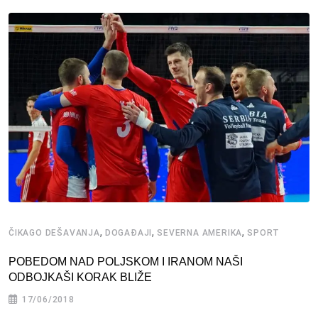
,
,
,
ČIKAGO DEŠAVANJA
DOGAĐAJI
SEVERNA AMERIKA
SPORT
POBEDOM NAD POLJSKOM I IRANOM NAŠI
ODBOJKAŠI KORAK BLIŽE
17/06/2018