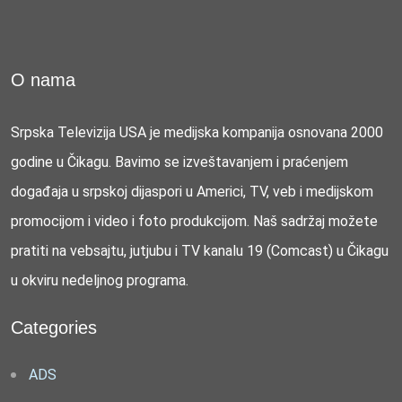
O nama
Srpska Televizija USA je medijska kompanija osnovana 2000
godine u Čikagu. Bavimo se izveštavanjem i praćenjem
događaja u srpskoj dijaspori u Americi, TV, veb i medijskom
promocijom i video i foto produkcijom. Naš sadržaj možete
pratiti na vebsajtu, jutjubu i TV kanalu 19 (Comcast) u Čikagu
u okviru nedeljnog programa.
Categories
ADS