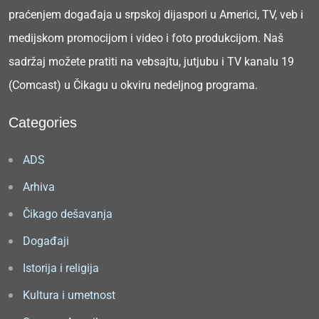
praćenjem događaja u srpskoj dijaspori u Americi, TV, veb i
medijskom promocijom i video i foto produkcijom. Naš
sadržaj možete pratiti na vebsajtu, jutjubu i TV kanalu 19
(Comcast) u Čikagu u okviru nedeljnog programa.
Categories
ADS
Arhiva
Čikago dešavanja
Događaji
Istorija i religija
Kultura i umetnost