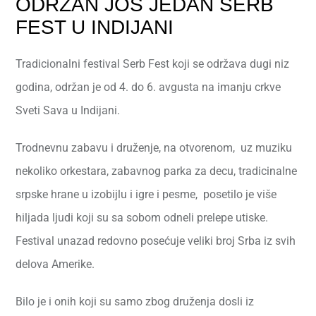
ODRŽAN JOŠ JEDAN SERB
FEST U INDIJANI
Tradicionalni festival Serb Fest koji se održava dugi niz
godina, održan je od 4. do 6. avgusta na imanju crkve
Sveti Sava u Indijani.
Trodnevnu zabavu i druženje, na otvorenom, uz muziku
nekoliko orkestara, zabavnog parka za decu, tradicinalne
srpske hrane u izobijlu i igre i pesme, posetilo je više
hiljada ljudi koji su sa sobom odneli prelepe utiske.
Festival unazad redovno posećuje veliki broj Srba iz svih
delova Amerike.
Bilo je i onih koji su samo zbog druženja dosli iz