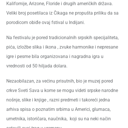
Kalifornije, Arizone, Floride i drugih američkih država.
Veliki broj posetilaca iz Čikaga ne propušta priliku da sa
porodicom obiđe ovaj fstival u Indijani.
Na festivalu je pored tradicionalnih srpskih specijaliteta,
pića, izložbe slika i ikona , zvuke harmonike i nepresane
igre i pesme bila organizovana i nagradna igra u
vrednosti od 50 hiljada dolara.
Nezaobilazan, za većinu prisutnih, bio je muzej pored
crkve Sveti Sava u kome se mogu videti srpske narodne
nošnje, slike i knjige , razni predmeti i takoreći jedna
arhiva spisa o poznatim srbima u Americi, glumaca,
umetnika, istoričara, naučnika, koji su na neki način