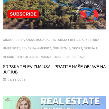
,
,
,
ČIKAGO DEŠAVANJA
DOGAĐAJI
ISTORIJA I RELIGIJA
KULTURA I
,
,
,
,
UMETNOST
SEVERNA AMERIKA
ŠOU BIZNIS
SPORT
SRBIJA I
,
,
REGION
TEHNOLOGIJA I NAUKA
TRADICIJA I OBIČAJI
SRPSKA TELEVIZIJA USA – PRATITE NAŠE OBJAVE NA
JUTJUB
05/11/2021