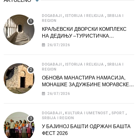
AKTUELNO
,
,
DOGAĐAJI
ISTORIJA I RELIGIJA
SRBIJA I
REGION
КРАЉЕВСКИ ДВОРСКИ КОМПЛЕКС
НА ДЕДИЊУ –ТУРИСТИЧКА
АТРАКЦИЈА
26/07/2026
,
,
DOGAĐAJI
ISTORIJA I RELIGIJA
SRBIJA I
REGION
ОБНОВА МАНАСТИРА НАМАСИЈА,
МОНАШКЕ ЗАДУЖБИНЕ МОРАВСКЕ
СРБИЈЕ
26/07/2026
,
,
,
DOGAĐAJI
KULTURA I UMETNOST
SPORT
SRBIJA I REGION
У БАЈИНОЈ БАШТИ ОДРЖАН БАШТА
ФЕСТ 2026