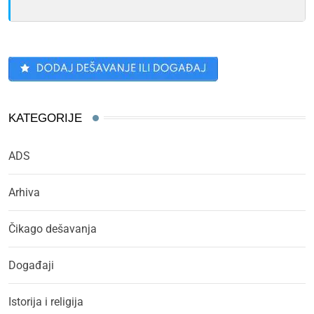
KATEGORIJE
ADS
Arhiva
Čikago dešavanja
Događaji
Istorija i religija