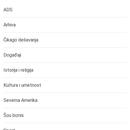
ADS
Arhiva
Čikago dešavanja
Događaji
Istorija i religija
Kultura i umetnost
Severna Amerika
Šou biznis