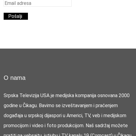
O nama
Srpska Televizija USA je medijska kompanija osnovana 2000
godine u Čikagu. Bavimo se izveštavanjem i praćenjem
događaja u srpskoj dijaspori u Americi, TV, veb i medijskom
promocijom i video i foto produkcijom. Naš sadržaj možete
pratiti na vebsajtu, jutjubu i TV kanalu 19 (Comcast) u Čikagu