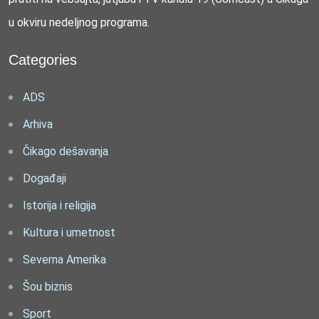
u okviru nedeljnog programa.
Categories
ADS
Arhiva
Čikago dešavanja
Događaji
Istorija i religija
Kultura i umetnost
Severna Amerika
Šou biznis
Sport