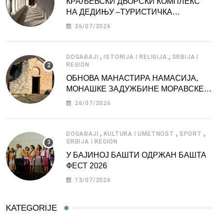
КРАЉЕВСКИ ДВОРСКИ КОМПЛЕКС
НА ДЕДИЊУ –ТУРИСТИЧКА
АТРАКЦИЈА
26/07/2026
,
,
DOGAĐAJI
ISTORIJA I RELIGIJA
SRBIJA I
REGION
ОБНОВА МАНАСТИРА НАМАСИЈА,
МОНАШКЕ ЗАДУЖБИНЕ МОРАВСКЕ
СРБИЈЕ
26/07/2026
,
,
,
DOGAĐAJI
KULTURA I UMETNOST
SPORT
SRBIJA I REGION
У БАЈИНОЈ БАШТИ ОДРЖАН БАШТА
ФЕСТ 2026
13/07/2026
KATEGORIJE