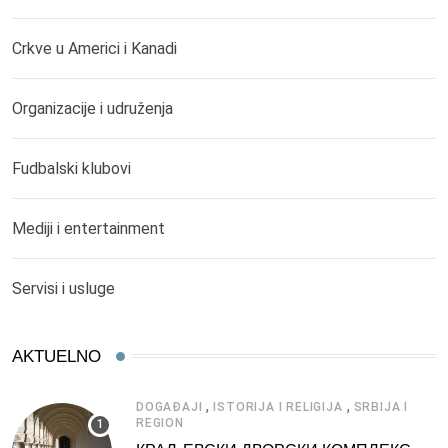
Crkve u Americi i Kanadi
Organizacije i udruženja
Fudbalski klubovi
Mediji i entertainment
Servisi i usluge
AKTUELNO
,
,
DOGAĐAJI
ISTORIJA I RELIGIJA
SRBIJA I
REGION