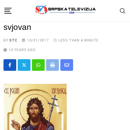
Skip
to
content
svjovan
BY
STC
10/01/2017
LESS THAN A MINUTE
10 YEARS AGO
Whatsapp
Print
Share
via
Email