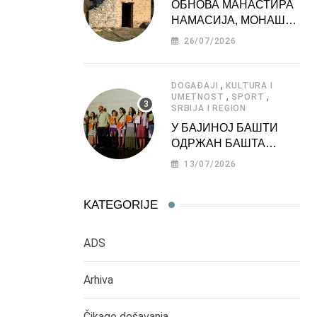
ОБНОВА МАНАСТИРА
НАМАСИЈА, МОНАШКЕ
ЗАДУЖБИНЕ
26/07/2026
МОРАВСКЕ СРБИЈЕ
,
DOGAĐAJI
KULTURA I
,
,
UMETNOST
SPORT
SRBIJA I REGION
У БАЈИНОЈ БАШТИ
ОДРЖАН БАШТА
ФЕСТ 2026
13/07/2026
KATEGORIJE
ADS
Arhiva
Čikago dešavanja