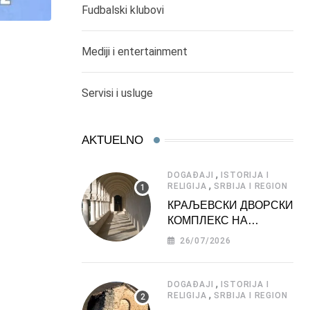
Fudbalski klubovi
Mediji i entertainment
Servisi i usluge
AKTUELNO
,
DOGAĐAJI
ISTORIJA I
,
RELIGIJA
SRBIJA I REGION
КРАЉЕВСКИ ДВОРСКИ
КОМПЛЕКС НА
ДЕДИЊУ –
26/07/2026
ТУРИСТИЧКА
АТРАКЦИЈА
,
DOGAĐAJI
ISTORIJA I
,
RELIGIJA
SRBIJA I REGION