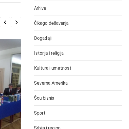
Arhiva
Čikago dešavanja
Događaji
Istorija i religija
Kultura i umetnost
Severna Amerika
Šou biznis
Sport
Srbija i region