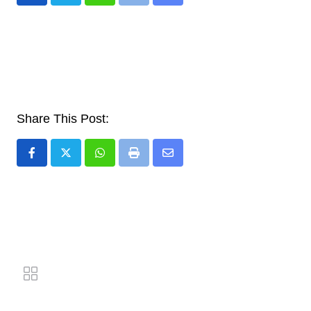
Whatsapp
Print
Share
via
Email
Share This Post:
Whatsapp
Print
Share
via
Email