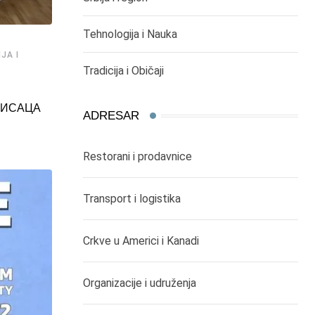
,
,
,
ČIKAGO DEŠAVANJA
DOGAĐAJI
ISTORIJA I RELIGIJA
K
,
UMETNOST
SEVERNA AMERIKA
Tehnologija i Nauka
JA I
DIJASPORA ZA MANASTIR
Tradicija i Običaji
02/01/2017
ПИСАЦА
ADRESAR
Restorani i prodavnice
Transport i logistika
Crkve u Americi i Kanadi
Organizacije i udruženja