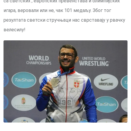
са светских , европских превенстава и олимпијских
игара, веровали или не, чак 101 медаљу. Због тог
резултата светски стручњаци нас сврставају у рвачку
велесилу!