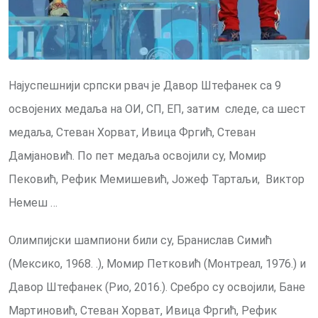
Најуспешнији српски рвач је Давор Штефанек са 9
освојених медаља на ОИ, СП, ЕП, затим следе, са шест
медаља, Стеван Хорват, Ивица Фргић, Стеван
Дамјановић. По пет медаља освојили су, Момир
Пековић, Рефик Мемишевић, Јожеф Тартаљи, Виктор
Немеш …
Олимпијски шампиони били су, Бранислав Симић
(Мексико, 1968. .), Момир Петковић (Монтреал, 1976.) и
Давор Штефанек (Рио, 2016.). Сребро су освојили, Бане
Мартиновић, Стеван Хорват, Ивица Фргић, Рефик