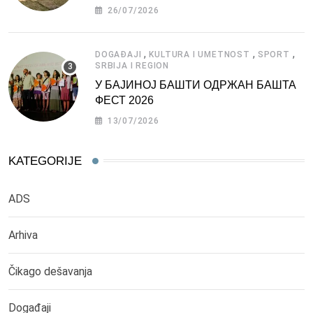
СРБИЈЕ
26/07/2026
,
,
,
DOGAĐAJI
KULTURA I UMETNOST
SPORT
SRBIJA I REGION
У БАЈИНОЈ БАШТИ ОДРЖАН БАШТА
ФЕСТ 2026
13/07/2026
KATEGORIJE
ADS
Arhiva
Čikago dešavanja
Događaji