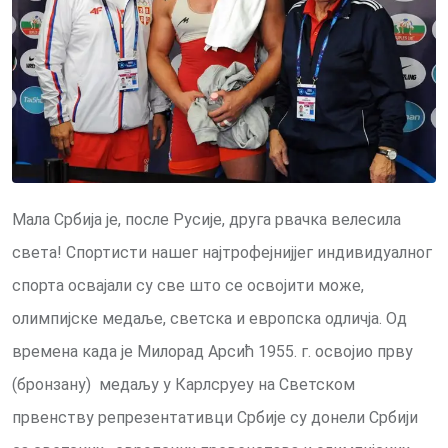
Мала Србија је, после Русије, друга рвачка велесила
света! Спортисти нашег најтрофејнијјег индивидуалног
спорта освајали су све што се освојити може,
олимпијске медаље, светска и европска одличја. Од
времена када је Милорад Арсић 1955. г. освојио прву
(бронзану) медаљу у Карлсруеу на Светском
првенству репрезентативци Србије су донели Србији