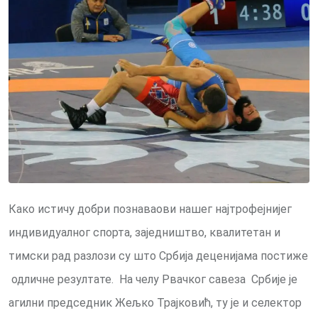
Како истичу добри познаваови нашег најтрофејнијег
индивидуалног спорта, заједништво, квалитетан и
тимски рад разлози су што Србија деценијама постиже
одличне резултате. На челу Рвачког савеза Србије је
агилни председник Жељко Трајковић, ту је и селектор