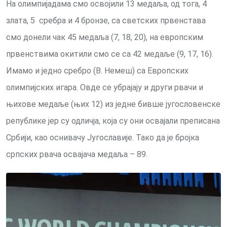
На олимпијадама смо освојили 13 медаља, од тога, 4
злата, 5 сребра и 4 бронзе, са светских првенстава
смо донели чак 45 медаља (7, 18, 20), на европским
првенствима окитили смо се са 42 медаље (9, 17, 16).
Имамо и једно сребро (В. Немеш) са Европских
олимпијских игара. Овде се убрајају и други рвачи и
њихове медаље (њих 12) из једне бивше југословенске
републике јер су одличја, која су они освајали преписана
Србији, као оснивачу Југославије. Тако да је бројка
српских рвача освајача медаља – 89.