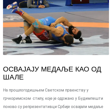
ОСВАЈАЈУ МЕДАЉЕ КАО ОД
ШАЛЕ
На прошлогодишњем Светском првенству у
грчкоримском стилу, које је одржано у Будимпешти
поново су репрезентативци Србије освајали медаље