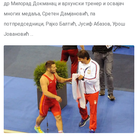
др Милорад Докманац и врхунски тренер и освајач
многих медаља, Сретен Дамјановић, па
потпредседници, Рајко Балтић, Јусиф Абазов, Урош
Јовановић …