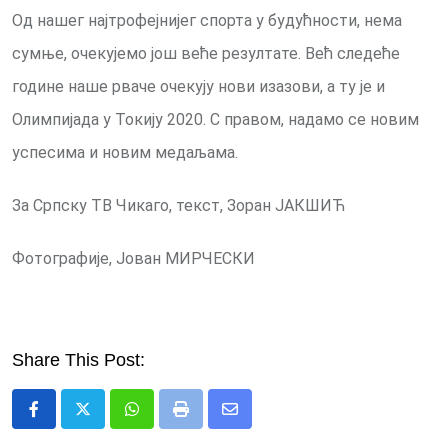
Од нашег најтрофејнијег спорта у будућности, нема
сумње, очекујемо још веће резултате. Већ следеће
године наше рваче очекују нови изазови, а ту је и
Олимпијада у Токију 2020. С правом, надамо се новим
успесима и новим медаљама.
За Српску ТВ Чикаго, текст, Зоран ЈАКШИЋ
Фотографије, Јован МИРЧЕСКИ
Share This Post:
Whatsapp
Print
Share