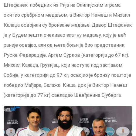
Штефанек, победник из Рија на Олипијским играма,
окитио сребрном медаљом, а Виктор Немеш и Михаил
Калаџа освојили су бронзане медаље. Давор Штефанек
је у Будемпешти очекивао златну медаљу, коју је већ
раније освајао, али од њега бољи је био представник
Руске Федерације, Артем Сурков (категорија до 67 кг).
Михаил Калаџа, Грузијац, који наступа под заставом
Србије, у категорији до 97 кг, освојио је бронзу пошто је
победио Мађара, Балажа Киша, док је Виктор Немеш
(категорија до 77 кг) савладао Швеђанина Бјуберга.