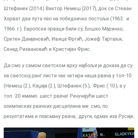
Штефанек (2014.) Виктор Немеш (2017), док се Стеван
Хорват два пута пео на победничко постоље (1963. и
1966. г.). Европски прваци били су, Бошко Маринко,
Сретен Дамјановић, Ивица Фргић, Јожеф Тартаљи,
Сенад Ризвановић и Кристијан Фрис.
Да смо у самом светском врху најбољи је доказа да су
на светској ранг листи чак четири наша рвача у топ-10
(Немеш (2.), Каџаја (2.), Штефанек (5.), Фрис ( 10.), а у
топ -20 имамо шест рвача! Рачунајући шест
олимписких рвачких дисциплина ми смо, по
резултатима и пласману рвача, други, одмах иза Русије.