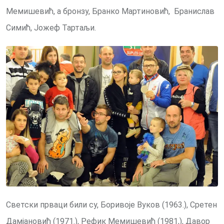
Мемишевић, а бронзу, Бранко Мартиновић, Бранислав
Симић, Јожеф Тартаљи.
Светски прваци били су, Боривоје Вуков (1963.), Сретен
Дамјановић (1971.), Рефик Мемишевић (1981,), Давор