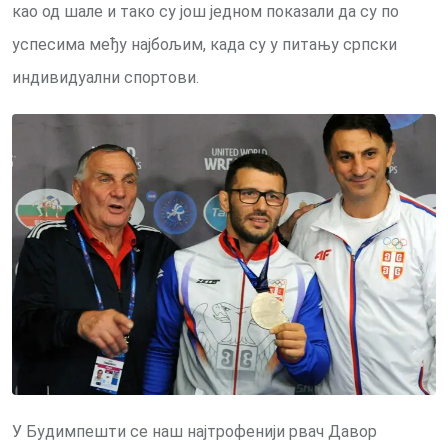
као од шале и тако су још једном показали да су по
успесима међу најбољим, када су у питању српски
индивидуални спортови.
У Будимпешти се наш најтрофенији рвач Давор