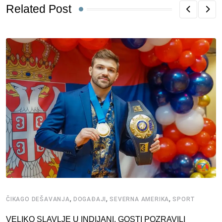
Related Post
,
,
,
ČIKAGO DEŠAVANJA
DOGAĐAJI
SEVERNA AMERIKA
SPORT
VELIKO SLAVLJE U INDIJANI, GOSTI POZRAVILI