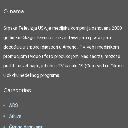
O nama
Srpska Televizija USA je medijska kompanija osnovana 2000
godine u Čikagu. Bavimo se izveštavanjem i praćenjem
događaja u srpskoj dijaspori u Americi, TV, veb i medijskom
promocijom i video i foto produkcijom. Naš sadržaj možete
pratiti na vebsajtu, jutjubu i TV kanalu 19 (Comcast) u Čikagu
u okviru nedeljnog programa.
Categories
ADS
Arhiva
Čikago dešavanja