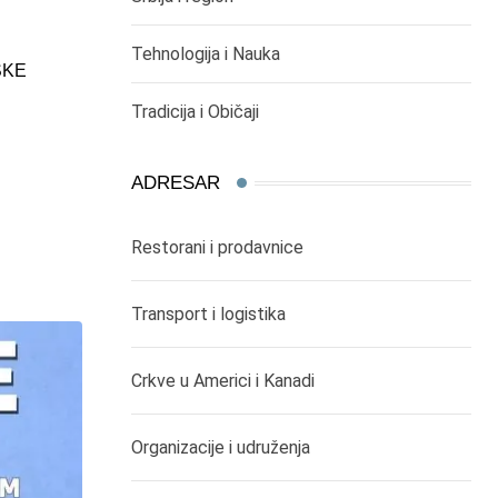
Tehnologija i Nauka
SKE
,
,
ČIKAGO DEŠAVANJA
DOGAĐAJI
KULTURA I UMETNOST
Tradicija i Običaji
,
AMERIKA
TRADICIJA I OBIČAJI
ADRESAR
SKADARLIJSKO VEČE U ČIKAGU
02/02/2025
Restorani i prodavnice
Transport i logistika
Crkve u Americi i Kanadi
Organizacije i udruženja