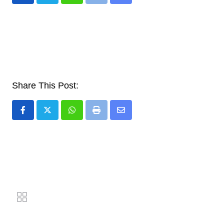
Whatsapp
Print
Share
via
Email
Share This Post:
Whatsapp
Print
Share
via
Email