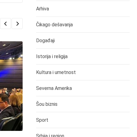
Arhiva
Čikago dešavanja
Događaji
Istorija i religija
Kultura i umetnost
Severna Amerika
Šou biznis
Sport
Srbija i region