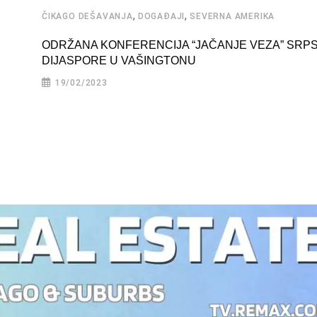
,
,
ČIKAGO DEŠAVANJA
DOGAĐAJI
SEVERNA AMERIKA
ODRŽANA KONFERENCIJA “JAČANJE VEZA” SRP
DIJASPORE U VAŠINGTONU
19/02/2023