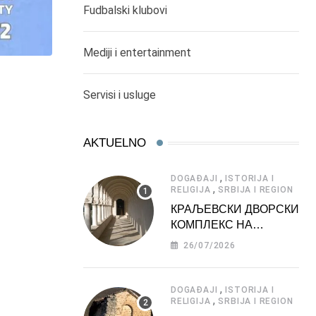
Fudbalski klubovi
Mediji i entertainment
Servisi i usluge
AKTUELNO
,
DOGAĐAJI
ISTORIJA I
,
RELIGIJA
SRBIJA I REGION
КРАЉЕВСКИ ДВОРСКИ
КОМПЛЕКС НА
ДЕДИЊУ –
26/07/2026
ТУРИСТИЧКА
АТРАКЦИЈА
,
DOGAĐAJI
ISTORIJA I
,
RELIGIJA
SRBIJA I REGION