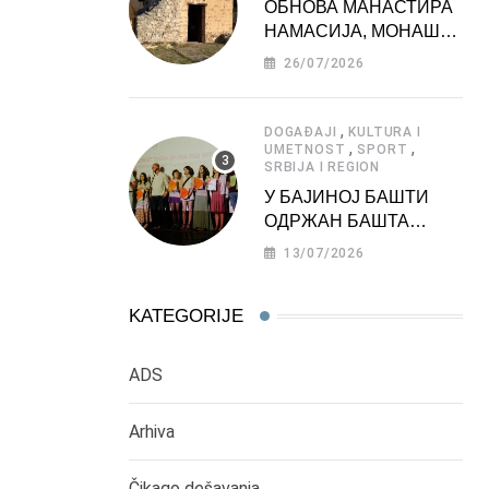
ОБНОВА МАНАСТИРА
НАМАСИЈА, МОНАШКЕ
ЗАДУЖБИНЕ
26/07/2026
МОРАВСКЕ СРБИЈЕ
,
DOGAĐAJI
KULTURA I
,
,
UMETNOST
SPORT
SRBIJA I REGION
У БАЈИНОЈ БАШТИ
ОДРЖАН БАШТА
ФЕСТ 2026
13/07/2026
KATEGORIJE
ADS
Arhiva
Čikago dešavanja