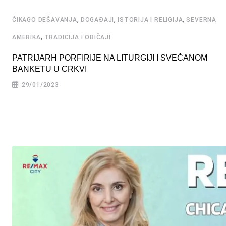
,
,
,
ČIKAGO DEŠAVANJA
DOGAĐAJI
ISTORIJA I RELIGIJA
SEVERNA
,
AMERIKA
TRADICIJA I OBIČAJI
PATRIJARH PORFIRIJE NA LITURGIJI I SVEČANOM
BANKETU U CRKVI
29/01/2023