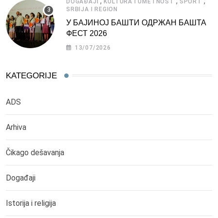
,
,
,
DOGAĐAJI
KULTURA I UMETNOST
SPORT
SRBIJA I REGION
У БАЈИНОЈ БАШТИ ОДРЖАН БАШТА
ФЕСТ 2026
13/07/2026
KATEGORIJE
ADS
Arhiva
Čikago dešavanja
Događaji
Istorija i religija