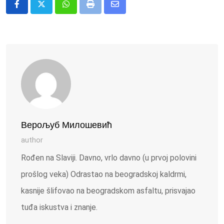
Whatsapp
Print
Share
via
Email
Верољуб Милошевић
author
Rođen na Slaviji. Davno, vrlo davno (u prvoj polovini
prošlog veka) Odrastao na beogradskoj kaldrmi,
kasnije šlifovao na beogradskom asfaltu, prisvajao
tuđa iskustva i znanje.