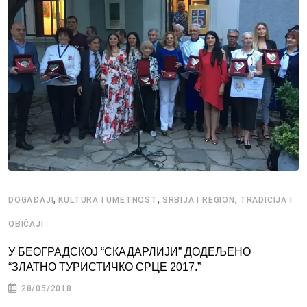
,
,
,
DOGAĐAJI
KULTURA I UMETNOST
SRBIJA I REGION
TRADICIJA I
OBIČAJI
У БЕОГРАДСКОЈ “СКАДАРЛИЈИ” ДОДЕЉЕНО
“ЗЛАТНО ТУРИСТИЧКО СРЦЕ 2017.”
28/05/2018