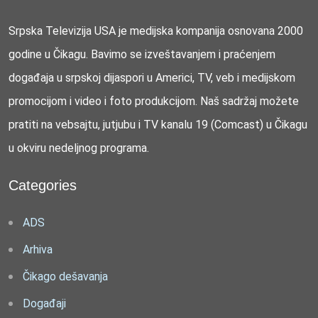
Srpska Televizija USA je medijska kompanija osnovana 2000
godine u Čikagu. Bavimo se izveštavanjem i praćenjem
događaja u srpskoj dijaspori u Americi, TV, veb i medijskom
promocijom i video i foto produkcijom. Naš sadržaj možete
pratiti na vebsajtu, jutjubu i TV kanalu 19 (Comcast) u Čikagu
u okviru nedeljnog programa.
Categories
ADS
Arhiva
Čikago dešavanja
Događaji