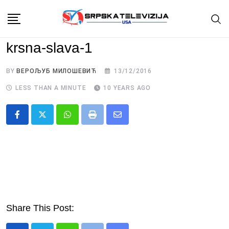
Skip
to
content
krsna-slava-1
BY
ВЕРОЉУБ МИЛОШЕВИЋ
13/12/2016
LESS THAN A MINUTE
10 YEARS AGO
Whatsapp
Print
Share
via
Email
Share This Post: