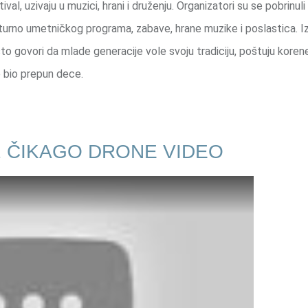
ival, uzivaju u muzici, hrani i druženju. Organizatori su se pobrinuli
turno umetničkog programa, zabave, hrane muzike i poslastica. I
 što govori da mlade generacije vole svoju tradiciju, poštuju korene
e bio prepun dece.
2 ČIKAGO DRONE VIDEO