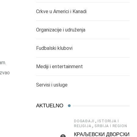
Crkve u Americi i Kanadi
Organizacije i udruženja
Fudbalski klubovi
am.
Mediji i entertainment
azvao
Servisi i usluge
AKTUELNO
,
DOGAĐAJI
ISTORIJA I
,
RELIGIJA
SRBIJA I REGION
КРАЉЕВСКИ ДВОРСКИ