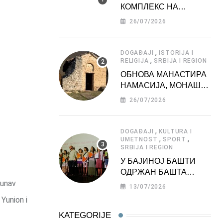
КОМПЛЕКС НА
ДЕДИЊУ –
26/07/2026
ТУРИСТИЧКА
АТРАКЦИЈА
,
DOGAĐAJI
ISTORIJA I
,
RELIGIJA
SRBIJA I REGION
ОБНОВА МАНАСТИРА
НАМАСИЈА, МОНАШКЕ
ЗАДУЖБИНЕ
26/07/2026
МОРАВСКЕ СРБИЈЕ
,
DOGAĐAJI
KULTURA I
,
,
UMETNOST
SPORT
SRBIJA I REGION
У БАЈИНОЈ БАШТИ
ОДРЖАН БАШТА
Dunav
ФЕСТ 2026
13/07/2026
Yunion i
KATEGORIJE