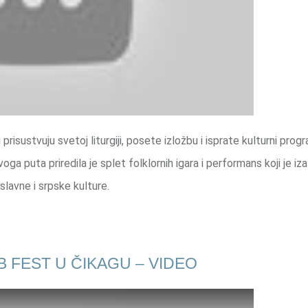
isustvuju svetoj liturgiji, posete izložbu i isprate kulturni progr
ga puta priredila je splet folklornih igara i performans koji je iz
oslavne i srpske kulture.
 FEST U ČIKAGU – VIDEO