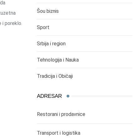
 da
Šou biznis
zuzetna
 i poreklo.
Sport
Srbija i region
Tehnologija i Nauka
Tradicija i Običaji
ADRESAR
Restorani i prodavnice
Transport i logistika