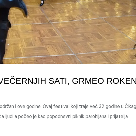
VEČERNJIH SATI, GRMEO ROKE
držan i ove godine. Ovaj festival koji traje već 32 godine u Čika
 ljudi a počeo je kao popodnevni piknik parohijana i prijatelja.