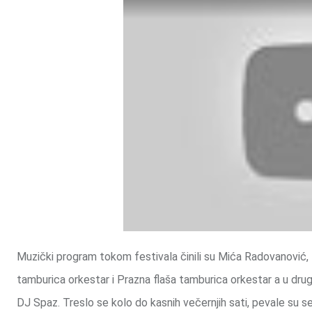
Muzički program tokom festivala činili su Mića Radovanović, 
tamburica orkestar i Prazna flaša tamburica orkestar a u dru
DJ Spaz. Treslo se kolo do kasnih večernjih sati, pevale su s