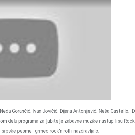
Neda Gorančić, Ivan Jovičić, Dijana Antonijević, Neša Castello, 
gom delu programa za ljubitelje zabavne muzike nastupili su Rock 
e srpske pesme, grmeo rock’n roll i nazdravljalo.