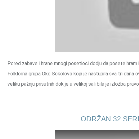
Pored zabave i hrane mnogi posetioci dodju da posete hram i pr
Folklorna grupa Oko Sokolovo koja je nastupila sva tri dana ovo
veliku pažnju prisutnih dok je u velikoj sali bila je izložba prav
ODRŽAN 32 SERB