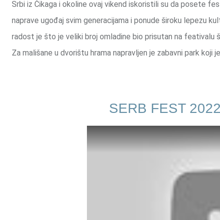
Srbi iz Čikaga i okoline ovaj vikend iskoristili su da posete fest
naprave ugođaj svim generacijama i ponude široku lepezu kul
radost je što je veliki broj omladine bio prisutan na feativalu
Za mališane u dvorištu hrama napravljen je zabavni park koji j
SERB FEST 202