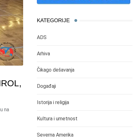
KATEGORIJE
ADS
Arhiva
Čikago dešavanja
NROL,
Događaji
Istorija i religija
gu na
Kultura i umetnost
Severna Amerika