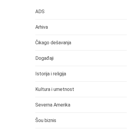
ADS
Arhiva
Čikago dešavanja
Događaji
Istorija i religija
Kultura i umetnost
Severna Amerika
Šou biznis