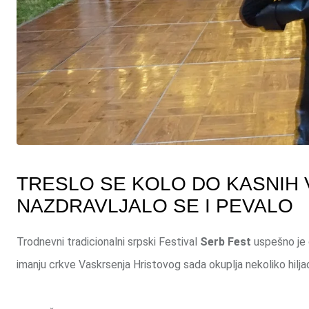
TRESLO SE KOLO DO KASNIH 
NAZDRAVLJALO SE I PEVALO
Trodnevni tradicionalni srpski Festival
Serb Fest
uspešno je o
imanju crkve Vaskrsenja Hristovog sada okuplja nekoliko hiljada