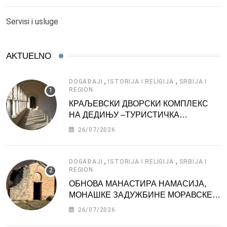
Servisi i usluge
AKTUELNO
,
,
DOGAĐAJI
ISTORIJA I RELIGIJA
SRBIJA I
REGION
КРАЉЕВСКИ ДВОРСКИ КОМПЛЕКС
НА ДЕДИЊУ –ТУРИСТИЧКА
АТРАКЦИЈА
26/07/2026
,
,
DOGAĐAJI
ISTORIJA I RELIGIJA
SRBIJA I
REGION
ОБНОВА МАНАСТИРА НАМАСИЈА,
МОНАШКЕ ЗАДУЖБИНЕ МОРАВСКЕ
СРБИЈЕ
26/07/2026