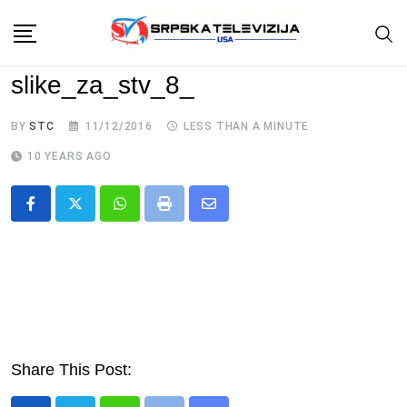
Skip
to
content
slike_za_stv_8_
BY
STC
11/12/2016
LESS THAN A MINUTE
10 YEARS AGO
Whatsapp
Print
Share
via
Email
Share This Post: