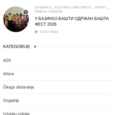
,
,
,
DOGAĐAJI
KULTURA I UMETNOST
SPORT
SRBIJA I REGION
У БАЈИНОЈ БАШТИ ОДРЖАН БАШТА
ФЕСТ 2026
13/07/2026
KATEGORIJE
ADS
Arhiva
Čikago dešavanja
Događaji
Istorija i religija