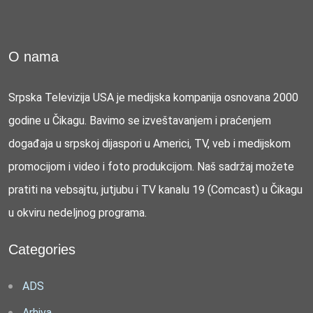
O nama
Srpska Televizija USA je medijska kompanija osnovana 2000
godine u Čikagu. Bavimo se izveštavanjem i praćenjem
događaja u srpskoj dijaspori u Americi, TV, veb i medijskom
promocijom i video i foto produkcijom. Naš sadržaj možete
pratiti na vebsajtu, jutjubu i TV kanalu 19 (Comcast) u Čikagu
u okviru nedeljnog programa.
Categories
ADS
Arhiva