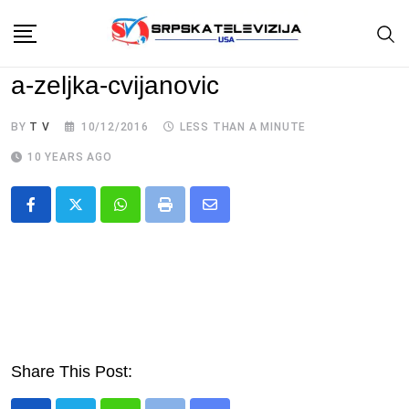
Skip
to
content
a-zeljka-cvijanovic
BY
T V
10/12/2016
LESS THAN A MINUTE
10 YEARS AGO
Whatsapp
Print
Share
via
Email
Share This Post: