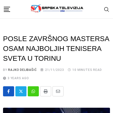
Skip
to
content
POSLE ZAVRŠNOG MASTERSA
OSAM NAJBOLJIH TENISERA
SVETA U TORINU
BY
RAJKO DELIBAŠIĆ
21/11/2023
10 MINUTES READ
3 YEARS AGO
Whatsapp
Print
Share
via
Email