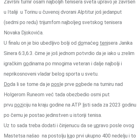
Završni turnir osam najboljih tenisera sveta upravo je završen
u Italiji u Torinu u čuvenoj dvorani Alptitur još jedanput
(sedmi po redu) trijumfom najboljeg svetskog tenisera
Novaka Djokovića.
U finalu on je bio ubedljivo bolji od
do
maćeg
teni
sera Janika
Sinera 6:3,6:3. čime je još jednom potvrdio da je iako u zrelim
igračkim
go
dinama po mnogima veteran i dalje najbolji i
neprikosnoveni vladar belog sporta u svetu.
Do
da li se tome da je
posl
e prve
po
bede na turniru nad
Holgerom Runeom već tada obezbedio osmi put
prvu
pozi
ciju na kraju godine na ATP
li
sti sada za 2023 godinu
po čemu je postao jedinstven u istoriji tenisa.
Uz to sada treba dodati i činjenucu da se
up
ravo posle ovog
Mastetsa našao na postolju
ka
o prvi ukupno 400 nedelju i to