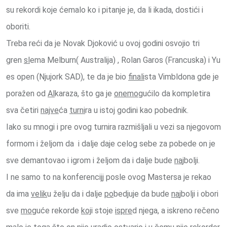
su rekordi koje ćemalo ko i pitanje je, da li ikada, dostići i
oboriti.
Treba reći da je Novak Djoković u ovoj godini osvojio tri
gren
sl
ema Melburn( Australija) , Rolan Garos (Francuska) i Yu
es open (Njujork SAD), te da je bio
finali
sta Vimbldona gde je
poražen od
Al
karaza, što ga je
onemog
ućilo da kompletira
sva četiri
najve
ća
turni
ra u istoj godini kao pobednik.
Iako su mnogi i pre ovog turnira razmišljali u vezi sa njegovom
formom i željom da i dalje daje celog sebe za pobede on je
sve demantovao i igrom i željom da i dalje bude
na
jbolji.
I ne samo to na konferencijj posle ovog Mastersa je rekao
da ima
velik
u želju da i dalje
po
bedjuje da bude
na
jbolji i obori
sve
mo
guće rekorde
koj
i stoje
ispre
d njega, a iskreno rečeno