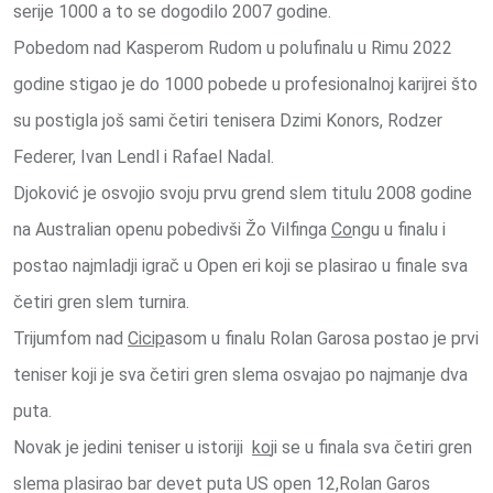
serije 1000 a to se dogodilo 2007 godine.
Pobedom nad Kasperom Rudom u polufinalu u Rimu 2022
godine stigao je do 1000 pobede u profesionalnoj karijrei što
su postigla još sami četiri tenisera Dzimi Konors, Rodzer
Federer, Ivan Lendl i Rafael Nadal.
Djoković je osvojio svoju prvu grend slem titulu 2008 godine
na Australian openu pobedivši Žo Vilfinga
Co
ngu u finalu i
postao najmladji igrač u Open eri koji se plasirao u finale sva
četiri gren slem turnira.
Trijumfom nad
Cicip
asom u finalu Rolan Garosa postao je prvi
teniser koji je sva četiri gren slema osvajao po najmanje dva
puta.
Novak je jedini teniser u istoriji
ko
ji se u finala sva četiri gren
slema plasirao bar devet puta US open 12,Rolan Garos