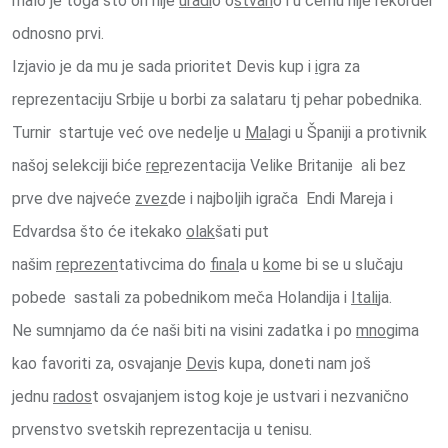
malo je toga što on nije
uradi
o o
stvari
o i u čemu nije rekorder
odnosno prvi.
Izjavio je da mu je sada prioritet Devis kup i
i
gra za
reprezentaciju Srbije u borbi za salataru tj pehar pobednika.
Turnir startuje već ove nedelje u
Mal
agi u Španiji a protivnik
našoj selekciji biće
rep
rezentacija Velike Britanije ali bez
prve dve najveće
zvez
de i najboljih igrača Endi Mareja i
Edvardsa što će itekako
olak
šati put
našim
reprezen
tativcima do
final
a u
ko
me bi se u slučaju
pobede sastali za pobednikom meča Holandija i
Itali
ja.
Ne sumnjamo da će naši biti na visini zadatka i po
mno
gima
kao favoriti za, osvajanje
Devi
s kupa, doneti nam još
jednu
rados
t osvajanjem istog koje je ustvari i nezvanično
prvenstvo svetskih reprezentacija u tenisu.