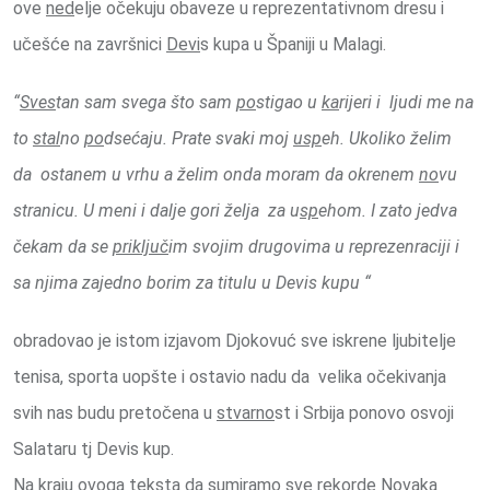
ove
ned
elje očekuju obaveze u reprezentativnom dresu i
učešće na završnici
Devi
s kupa u Španiji u Malagi.
“
Sves
tan sam svega što sam
po
stigao u
ka
rijeri i ljudi me na
to
stal
no
po
dsećaju. Prate svaki moj
usp
eh. Ukoliko želim
da ostanem u vrhu a želim onda moram da okrenem
no
vu
stranicu. U meni i dalje gori želja za u
sp
ehom. I zato jedva
čekam da se
priključ
im svojim drugovima u reprezenraciji i
sa njima zajedno borim za titulu u Devis kupu “
obradovao je istom izjavom Djokovuć sve iskrene ljubitelje
tenisa, sporta uopšte i ostavio nadu da velika očekivanja
svih nas budu pretočena u
stvarno
st i Srbija ponovo osvoji
Salataru tj Devis kup.
Na kraju ovoga
tek
sta da sumiramo sve rekorde Novaka