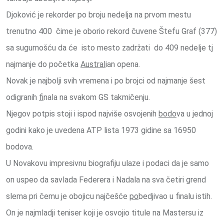
Djoković je rekorder po broju nedelja na prvom mestu
trenutno 400 čime je oborio rekord čuvene Štefu Graf (377)
sa sugurnošću da će isto mesto zadržati do 409 nedelje tj
najmanje do početka
Austral
ian opena.
Novak je najbolji svih vremena i po brojci od najmanje šest
odigranih
fi
nala na svakom GS takmičenju.
Njegov potpis stoji i ispod najviše osvojenih
bodo
va u jednoj
godini kako je uvedena ATP lista 1973 gidine sa 16950
bodova.
U Novakovu impresivnu biografiju ulaze i podaci da je samo
on uspeo da savlada Federera i Nadala na sva četiri grend
slema pri čemu je obojicu najčešće
po
bedjivao u finalu istih.
On je najmladji teniser koji je osvojio titule na Mastersu iz