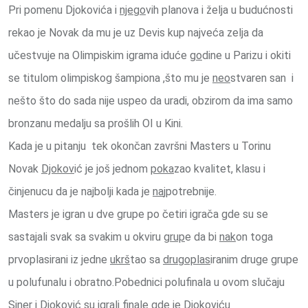
Pri pomenu Djokovića i
njego
vih planova i želja u budućnosti
rekao je Novak da mu je uz Devis kup najveća zelja da
učestvuje na Olimpiskim igrama iduće
go
dine u Parizu i okiti
se titulom olimpiskog šampiona ,što mu je
neo
stvaren san i
nešto što do sada nije uspeo da uradi, obzirom da ima samo
bronzanu medalju sa prošlih OI u Kini.
Kada je u pitanju tek okončan završni Masters u Torinu
Novak
Djokov
ić je još jednom
poka
zao kvalitet, klasu i
činjenucu da je najbolji kada je
na
jpotrebnije.
Masters je igran u dve grupe po četiri igrača gde su se
sastajali svak sa svakim u okviru
grup
e da bi
nak
on toga
prvoplasirani iz jedne
ukrš
tao sa
drugoplas
iranim druge grupe
u polufunalu i obratno.Pobednici polufinala u ovom slučaju
Siner i
Djoković
su igrali finale gde je Djokoviću