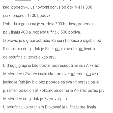
kao
pobe
dniku uz novčani bonus od čak 4 411 500
eura
prip
alo i 1300
bo
dova.
Pobeda u grupama je vredela 200 bodova, pobeda u
polufinalu 400 a pobeda u finalu 500 bodiva.
Djoković je u grupi pobedio Runea i Hurkača a izgubio od
Sinera i bio drugi dok je Siner
do
bio sva tri
pro
tivnika
do
po
lufinala i završio kao prvi.
U drugoj grupi je bilo
do
sta neizvesnosti jer su i
Al
karaz,
Medvedev i Zverev imalu skor od dve
po
bede i
po
raz i
jedino je Rubljev
bi
o bez pobede sa sva tri poraza pa je
plasman
odluč
io set
kol
ičnik pri čemu je Alkaraz ostao prvi
Medvedev drugi dok je Zverev ispao.
U
pol
ufinalu ukrstanjem Djokovuć je u finalu pre finala