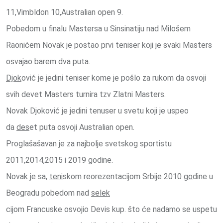
11,Vimbldon 10,Australian open 9.
Pobedom u finalu Mastersa u Sinsinatiju nad Milošem
Raonićem Novak je postao prvi teniser koji je svaki Masters
osvajao barem dva puta.
Djok
ović je jedini teniser kome je pošlo za rukom da osvoji
svih devet Masters turnira tzv Zlatni Masters.
Novak Djoković je jedini tenuser u svetu koji je uspeo
da
des
et puta osvoji Australian open.
Proglašašavan je za najbolje svetskog sportistu
2011,2014,2015 i 2019 godine.
Novak je sa,
teni
skom reorezentacijom Srbije 2010
go
dine u
Beogradu pobedom nad
selek
cijom Francuske osvojio Devis kup. što će nadamo se uspetu