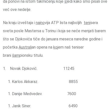
da ponovi na istom takmičenju koje
sl
edi kako smo pisali ove
već ove nedelje.
Na kraju izveštaja i
najno
vija ATP lista najboljih
teni
sera
sveta posle Mastersa u Torinu i koja se neće menjati barem
što se Djokovića tiče do januara meseca naredne godine i
početka
Australi
an opena na
ko
jem naš teniser
brani
šam
pionsku titulu.
1. Novak Djoković. 11245
Karlos Akkaraz. 8855
Danije Medvedev. 7600
Janik Siner. 6490