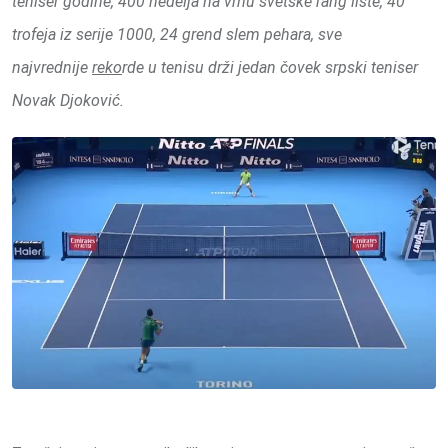
teniser godine, 400 nedelja na vrhu svetske rang liste, 40
trofeja iz serije 1000, 24 grend slem pehara, sve
najvrednije
reko
rde u tenisu drži jedan čovek srpski teniser
Novak Djoković.