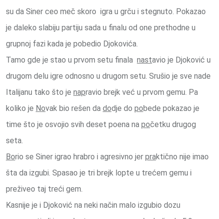
su da Siner ceo meč skoro igra u grču i stegnuto. Pokazao
je daleko slabiju partiju sada u finalu od one prethodne u
grupnoj fazi kada je pobedio Djokovića.
Tamo gde je stao u prvom setu finala
nast
avio je Djoković u
drugom delu igre odnosno u drugom setu. Srušio je sve nade
Italijanu tako što je
nap
ravio brejk već u prvom gemu. Pa
koliko je
No
vak bio rešen da
do
dje do
po
bede pokazao je
time što je osvojio svih deset poena na
po
četku drugog
seta.
Bo
rio se Siner igrao hrabro i agresivno jer
pra
ktično nije imao
šta da izgubi. Spasao je tri brejk lopte u trećem gemu i
preživeo taj treći gem.
Kasnije je i Djoković na neki način malo izgubio dozu