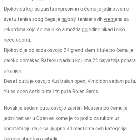
Djokovića koji su
zai
sta
imp
resivni i u čemu je
je
dinstven u
svetu tenisa zbog čega je
na
jbolji teniser svih
vrem
ena sa
rekordima koje će malo ko a možda
po
jedine nikad i niko
neće oboriti.
Djoković je do sada osvojio 24 grend slem titule po čemu je
daleko odmakao Rafaelu Nadalu koji ima 22 najvažnija pehara
u karijeri.
Deset puta je osvojio Australian open, Vimbldon sedam puta,
Yu es open četiri puta i tri puta Rolan Garos.
Novak je sedam puta osvojio završni Masters po čemu je
jedini teniser u Open eri kome je to pošlo za rukom uz
konstataciju da je sa
ukup
no 40 mastersa svih kategorija
takodje ubedljivo najbolji.