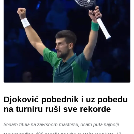
Djoković pobednik i uz pobedu
na turniru ruši sve rekorde
Sedam titula na završnom mastersu, osam puta najbolji