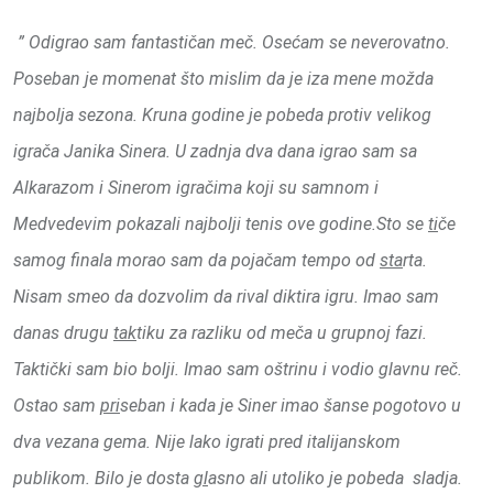
” Odigrao sam fantastičan meč. Osećam se neverovatno.
Poseban je momenat što mislim da je iza mene možda
najbolja sezona. Kruna godine je pobeda protiv velikog
igrača Janika Sinera. U zadnja dva dana igrao sam sa
Alkarazom i Sinerom igračima koji su samnom i
Medvedevim pokazali najbolji tenis ove godine.Sto se
ti
če
samog finala morao sam da pojačam tempo od
sta
rta.
Nisam smeo da dozvolim da rival diktira igru. Imao sam
danas drugu
tak
tiku za razliku od meča u grupnoj fazi.
Taktički sam bio bolji. Imao sam oštrinu i vodio glavnu reč.
Ostao sam
pri
seban i kada je Siner imao šanse pogotovo u
dva vezana gema. Nije lako igrati pred italijanskom
publikom. Bilo je dosta
gl
asno ali utoliko je pobeda sladja.