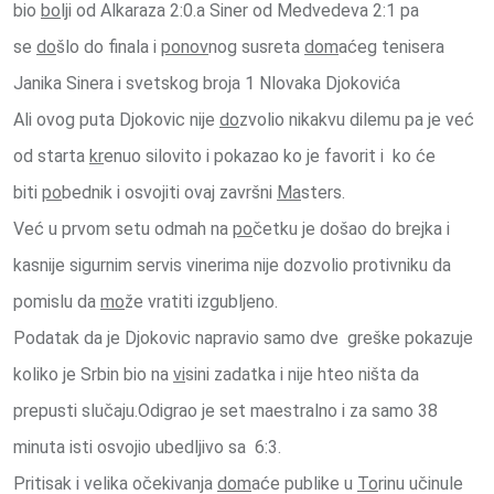
bio
bo
lji od Alkaraza 2:0.a Siner od Medvedeva 2:1 pa
se
do
šlo do finala i
ponov
nog susreta
dom
aćeg tenisera
Janika Sinera i svetskog broja 1 Nlovaka Djokovića
Ali ovog puta Djokovic nije
do
zvolio nikakvu dilemu pa je već
od starta
kr
enuo silovito i pokazao ko je favorit i ko će
biti
po
bednik i osvojiti ovaj završni
Ma
sters.
Već u prvom setu odmah na
po
četku je došao do brejka i
kasnije sigurnim servis vinerima nije dozvolio protivniku da
pomislu da
mo
že vratiti izgubljeno.
Podatak da je Djokovic napravio samo dve greške pokazuje
koliko je Srbin bio na
vi
sini zadatka i nije hteo ništa da
prepusti slučaju.Odigrao je set maestralno i za samo 38
minuta isti osvojio ubedljivo sa 6:3.
Pritisak i velika očekivanja
dom
aće publike u
To
rinu učinule