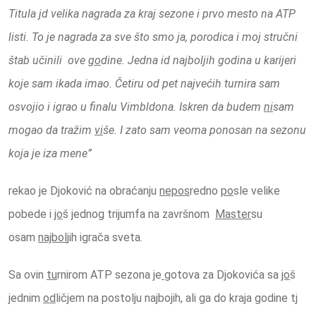
Titula jd velika nagrada za kraj sezone i prvo mesto na ATP
listi. To je nagrada za sve što smo ja, porodica i moj stručni
štab učinili ove
go
dine. Jedna id najboljih godina u karijeri
koje sam ikada imao. Četiru od pet najvećih turnira sam
osvojio i igrao u finalu Vimbldona. Iskren da budem
ni
sam
mogao da tražim
vi
še. I zato sam veoma ponosan na sezonu
koja je iza mene”
rekao je Djoković na obraćanju
nepos
redno
po
sle velike
pobede i
jo
š jednog trijumfa na završnom
Master
su
osam
najbol
jih igrača sveta.
Sa ovin
tu
rnirom ATP sezona je
gotova za Djokovića sa
jo
š
jednim
od
ličjem na postolju najbojih, ali ga do kraja godine tj