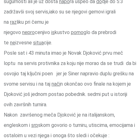
sugurnosti ali je uz dosta
napo
ra uspeo da
do
dje do 5:3
zadržavši svoj servis,iako su se njegovi gemovi igrali
na
raz
liku pri čemu je
njegovo
nepro
cenjivo
is
kustvo
pomo
glo da prebrodi
te
ne
izvesne
situa
cije.
Posle sat i 43 minuta imao je Novak Djoković prvu meč
loptu na servis protivnika za koju nije morao da se trudi da bi
osvojio taj ključni poen jer je Siner napravio duplu grešku na
svome servisu i na taj
nači
n okončao ovo finale na kojem je
Djoković još jednom postao pobednik. sedmi put u istoriji
ovih završnih turnira.
Nakon završenog meča Djoković je na italijanskom,
engleskom i
srp
skom govorio o turniru, utiscima, emocijama i
ostaloim u vezi njega i onoga što sledi i očekuje :