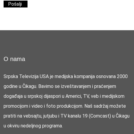
O nama
Srpska Televizija USA je medijska kompanija osnovana 2000
godine u Čikagu. Bavimo se izveštavanjem i praćenjem
događaja u srpskoj dijaspori u Americi, TV, veb i medijskom
promocijom i video i foto produkcijom. Naš sadržaj možete
pratiti na vebsajtu, jutjubu i TV kanalu 19 (Comcast) u Čikagu
u okviru nedeljnog programa.