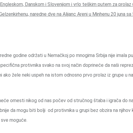
 Engleskom, Danskom i Slovenijom i vrlo teškim putem za prolaz
elzenkirhenu, naredne dve na Alijanc Areni u Minhenu 20 juna sa
redne godine održati u Nemačkoj po mnogima Srbija nije imala p
 specifična protivnika svako na svoj način doprineće da naši repre
mi ako žele neki uspeh na istom odnosno prvo prolaz iz grupe u n
 neće omesti nikog od nas počev od stručnog štaba i igrača do na
bnije da mogu biti bolji od protivnika u grupi bez obzira na njihov k
je sve moguće.