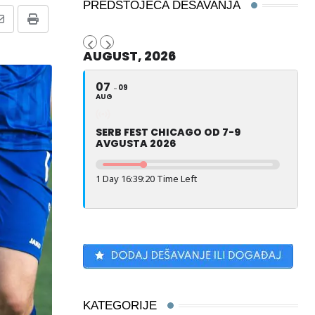
PREDSTOJEĆA DEŠAVANJA
Share
Print
via
AUGUST, 2026
Email
07
09
AUG
SERB FEST CHICAGO OD 7-9
AVGUSTA 2026
1 Day 16:39:19 Time Left
KATEGORIJE