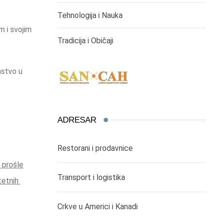
Tehnologija i Nauka
m i svojim
Tradicija i Običaji
nstvo u
ADRESAR
Restorani i prodavnice
i prošle
Transport i logistika
itetnih
Crkve u Americi i Kanadi