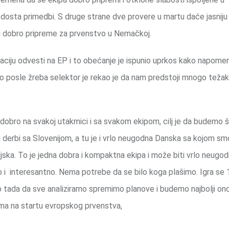
li dosta primedbi. S druge strane dve provere u martu daće jasniju 
 i dobro pripreme za prvenstvo u Nemačkoj.
aciju odvesti na EP i to obećanje je ispunio uprkos kako napom
o posle žreba selektor je rekao je da nam predstoji mnogo težak
obro na svakoj utakmici i sa svakom ekipom, cilj je da budemo št
erbi sa Slovenijom, a tu je i vrlo neugodna Danska sa kojom smo 
ateljska. To je jedna dobra i kompaktna ekipa i može biti vrlo neugod
o i interesantno. Nema potrebe da se bilo koga plašimo. Igra se 
o tada da sve analiziramo spremimo planove i budemo najbolji on
ima na startu evropskog prvenstva,