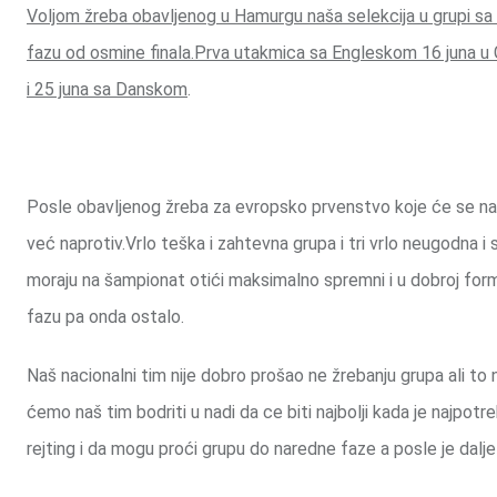
Voljom žreba obavljenog u Hamurgu naša selekcija u grupi sa
fazu od osmine finala.Prva utakmica sa Engleskom 16 juna u G
i 25 juna sa Danskom
.
Posle obavljenog žreba za evropsko prvenstvo koje će se na
već naprotiv.Vrlo teška i zahtevna grupa i tri vrlo neugodna i
moraju na šampionat otići maksimalno spremni i u dobroj for
fazu pa onda ostalo.
Naš nacionalni tim nije dobro prošao ne žrebanju grupa ali to
ćemo naš tim bodriti u nadi da ce biti najbolji kada je najpotre
rejting i da mogu proći grupu do naredne faze a posle je dal