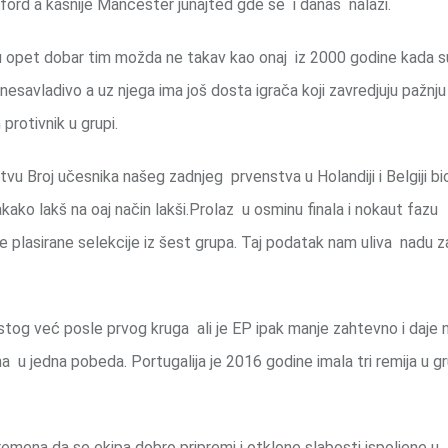
tford a kasnije Mančester junajted gde se i danas nalazi.
i su opet dobar tim možda ne takav kao onaj iz 2000 godine kada s
nesavladivo a uz njega ima još dosta igrača koji zavredjuju pažnj
protivnik u grupi.
u Broj učesnika našeg zadnjeg prvenstva u Holandiji i Belgiji bio
kako lakš na oaj način lakši.Prolaz u osminu finala i nokaut fazu
je plasirane selekcije iz šest grupa. Taj podatak nam uliva nadu z
a istog već posle prvog kruga ali je EP ipak manje zahtevno i daje
 u jedna pobeda. Portugalija je 2016 godine imala tri remija u gru
emena da se ekipa dobro pripremi i otklone slabosti ispoljene u