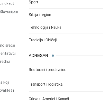
Sport
 u nokaut
 Slovenijom
Srbija i region
Tehnologija i Nauka
Tradicija i Običaji
uno sreće
zentativci
ADRESAR
arednu
Restorani i prodavnice
s koji
Transport i logistika
valitet i
Crkve u Americi i Kanadi