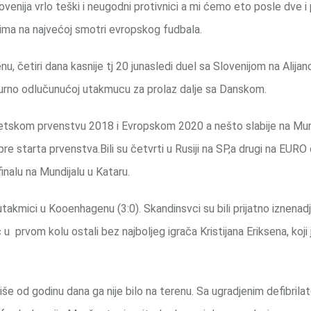
ovenija vrlo teški i neugodni protivnici a mi ćemo eto posle dve i
tima na najvećoj smotri evropskog fudbala.
nu, četiri dana kasnije tj 20 junasledi duel sa Slovenijom na Alijan
gurno odlučunućoj utakmucu za prolaz dalje sa Danskom.
Svetskom prvenstvu 2018 i Evropskom 2020 a nešto slabije na Mun
 starta prvenstva.Bili su četvrti u Rusiji na SP,a drugi na EURO č
inalu na Mundijalu u Kataru.
utakmici u Kooenhagenu (3:0). Skandinsvci su bili prijatno iznenad
u prvom kolu ostali bez najboljeg igrača Kristijana Eriksena, koji 
više od godinu dana ga nije bilo na terenu. Sa ugradjenim defibrila