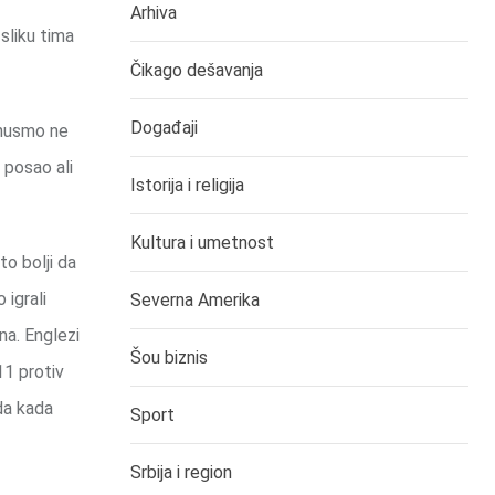
Arhiva
sliku tima
Čikago dešavanja
Događaji
enusmo ne
 posao ali
Istorija i religija
Kultura i umetnost
o bolji da
igrali
Severna Amerika
na. Englezi
Šou biznis
11 protiv
da kada
Sport
Srbija i region