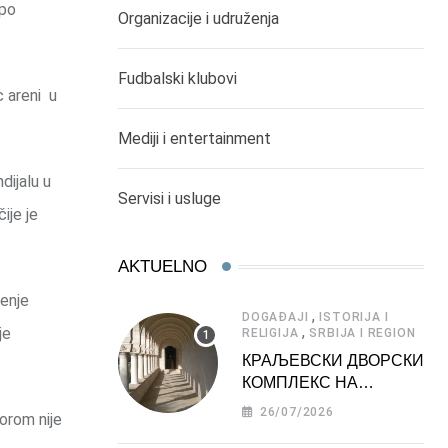
 po
Organizacije i udruženja
Fudbalski klubovi
c areni u
Mediji i entertainment
dijalu u
Servisi i usluge
ije je
AKTUELNO
jenje
,
DOGAĐAJI
ISTORIJA I
,
je
RELIGIJA
SRBIJA I REGION
КРАЉЕВСКИ ДВОРСКИ
КОМПЛЕКС НА
ДЕДИЊУ –
26/07/2026
torom nije
ТУРИСТИЧКА