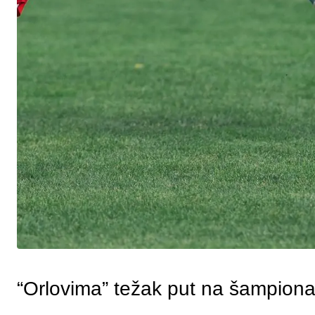
“Orlovima” težak put na šampiona