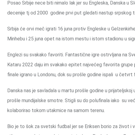
Posao Srbije nece biti nimalo lak jer su Engleska, Danska u Sl
decenije tj od 2000 godine prvi put gledati nastup srpskog 
Srbija će orvi meč igrati 16 juna protiv Engleske u Gelzenkirhe
Minhebu i 25 juna opet na istom mestu i istom stadionu u si
Englezi su svakako favoriti. Fantastične igre ostrvljana na 
Kataru 2022 daju im svakako epitet najvećeg favorita grupe pre
finale igrano u Londonu, dok su prošle godine ispali u četvrt f
Danska nas je savladala u martu prošle godine u prijateljskoj 
prošle mundijalske smotre. Stigli su do polufinala iako su već 
kolaborirao tokom utakmice na samom terenu.
Bio je to šok za svetski fudbal jer se Eriksen borio za život i 