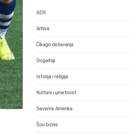
ADS
Arhiva
Čikago dešavanja
Događaji
Istorija i religija
Kultura i umetnost
Severna Amerika
Šou biznis