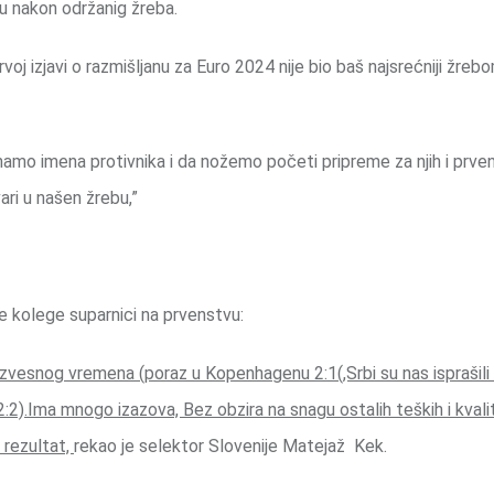
u nakon održanig žreba.
j izjavi o razmišljanu za Euro 2024 nije bio baš najsrećniji žrebo
 znamo imena protivnika i da nožemo početi pripreme za njih i prve
ari u našen žrebu,”
ve kolege suparnici na prvenstvu:
e izvesnog vremena (poraz u Kopenhagenu 2:1(,Srbi su nas isprašil
(2:2).Ima mnogo izazova, Bez obzira na snagu ostalih teških i kval
 rezultat,
rekao je selektor Slovenije Matejaž Kek.