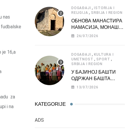
АТРАКЦИЈА
,
DOGAĐAJI
ISTORIJA I
,
RELIGIJA
SRBIJA I REGION
u nas
ОБНОВА МАНАСТИРА
u fudbalske
НАМАСИЈА, МОНАШКЕ
ЗАДУЖБИНЕ
26/07/2026
МОРАВСКЕ СРБИЈЕ
 je 16,a
,
DOGAĐAJI
KULTURA I
,
,
UMETNOST
SPORT
SRBIJA I REGION
a
У БАЈИНОЈ БАШТИ
ОДРЖАН БАШТА
ФЕСТ 2026
13/07/2026
 nadu za
KATEGORIJE
pi i na
ADS