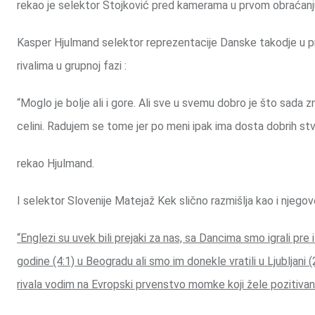
rekao je selektor Stojković pred kamerama u prvom obraćanj
Kasper Hjulmand selektor reprezentacije Danske takodje u prvo
rivalima u grupnoj fazi :
“Moglo je bolje ali i gore. Ali sve u svemu dobro je što sada
celini. Radujem se tome jer po meni ipak ima dosta dobrih stv
rekao Hjulmand.
I selektor Slovenije Matejaž Kek slično razmišlja kao i njego
“Englezi su uvek bili prejaki za nas, sa Dancima smo igrali pr
godine (4:1) u Beogradu ali smo im donekle vratili u Ljubljani 
rivala vodim na Evropski prvenstvo momke koji žele pozitivan