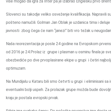
više mogao da igra za Inter pa je izabrao Englesku prvo Bren
Slovenci su takodje veliko osveženje kvalifikacija. Napravil
pošteno namučili. Golman Jan Oblak je uzdanica tima i deluje 
javnosti zbog čega će nam “janezi” biti vro težak u neugodan 
Naša reorezentacija je posle 24 godine na Evropskom prvenstv
od 2016 je 24.Prolaz iz grupe i plasman u osminu finala je sva
obezbediće po dve prvoplasirane ekipe u grupi i četiri najbol
optimuzam.
Na Mundijalu u Kataru bili smo četvrti u grupi i eliminisani s
eventualni bolji uspeh. Za prolazak grupe možda bude dovoljna
kraju je postala evropski prvak.
Srbija ima svakako šansu. Do početka prvenstva ima dosta vr