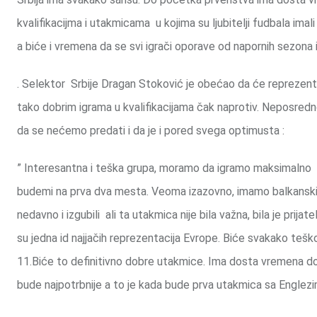
kvalifikacijma i utakmicama u kojima su ljubitelji fudbala ima
a biće i vremena da se svi igrači oporave od napornih sezona
. Selektor Srbije Dragan Stoković je obećao da će reprezent
tako dobrim igrama u kvalifikacijama čak naprotiv. Neposredn
da se nećemo predati i da je i pored svega optimusta :
” Interesantna i teška grupa, moramo da igramo maksimalno d
budemi na prva dva mesta. Veoma izazovno, imamo balkanski d
nedavno i izgubili ali ta utakmica nije bila važna, bila je prij
su jedna id najjačih reprezentacija Evrope. Biće svakako tešk
11.Biće to definitivno dobre utakmice. Ima dosta vremena d
bude najpotrbnije a to je kada bude prva utakmica sa Englez