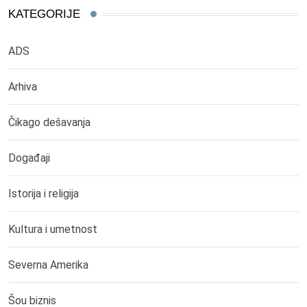
KATEGORIJE
ADS
Arhiva
Čikago dešavanja
Događaji
Istorija i religija
Kultura i umetnost
Severna Amerika
Šou biznis