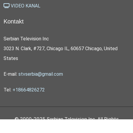
VIDEO KANAL
Kontakt
Serbian Television Inc
3023 N. Clark, #727, Chicago IL, 60657 Chicago, United
States
E-mail:
stvserbia@gmail.com
Tel:
+18664826272
© 2000-2025 Serbian Television Inc. All Rights
Reserved by
STV