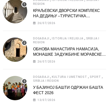
DOGAĐAJI
ISTORIJA I RELIGIJA
SRBIJA I
REGION
КРАЉЕВСКИ ДВОРСКИ КОМПЛЕКС
НА ДЕДИЊУ –ТУРИСТИЧКА
АТРАКЦИЈА
26/07/2026
,
,
DOGAĐAJI
ISTORIJA I RELIGIJA
SRBIJA I
REGION
ОБНОВА МАНАСТИРА НАМАСИЈА,
МОНАШКЕ ЗАДУЖБИНЕ МОРАВСКЕ
СРБИЈЕ
26/07/2026
,
,
,
DOGAĐAJI
KULTURA I UMETNOST
SPORT
SRBIJA I REGION
У БАЈИНОЈ БАШТИ ОДРЖАН БАШТА
ФЕСТ 2026
13/07/2026