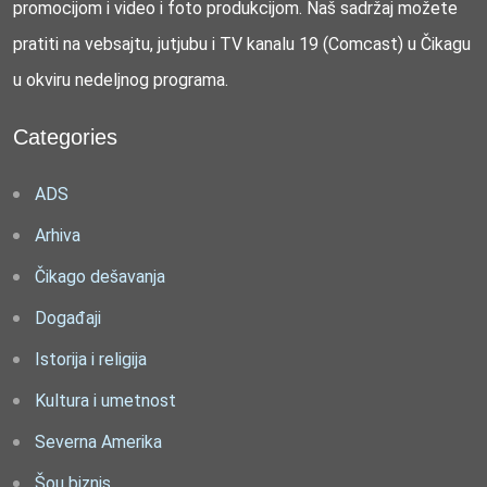
promocijom i video i foto produkcijom. Naš sadržaj možete
pratiti na vebsajtu, jutjubu i TV kanalu 19 (Comcast) u Čikagu
u okviru nedeljnog programa.
Categories
ADS
Arhiva
Čikago dešavanja
Događaji
Istorija i religija
Kultura i umetnost
Severna Amerika
Šou biznis