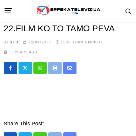
Skip
to
content
22.FILM KO TO TAMO PEVA
BY
STC
22/01/2017
LESS THAN A MINUTE
10 YEARS AGO
Whatsapp
Print
Share
via
Email
Share This Post: