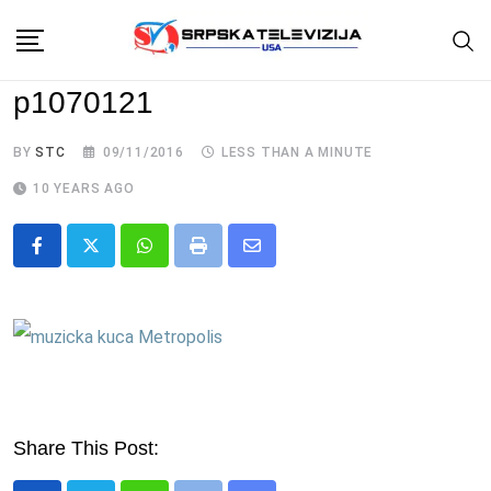
Skip
to
content
p1070121
BY
STC
09/11/2016
LESS THAN A MINUTE
10 YEARS AGO
Whatsapp
Print
Share
via
Email
Share This Post: