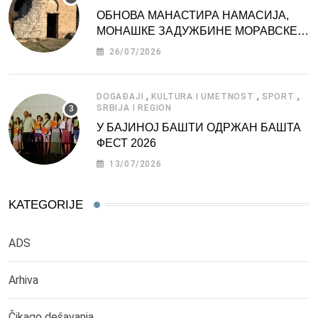
ОБНОВА МАНАСТИРА НАМАСИЈА,
МОНАШКЕ ЗАДУЖБИНЕ МОРАВСКЕ
СРБИЈЕ
26/07/2026
,
,
,
DOGAĐAJI
KULTURA I UMETNOST
SPORT
SRBIJA I REGION
У БАЈИНОЈ БАШТИ ОДРЖАН БАШТА
ФЕСТ 2026
13/07/2026
KATEGORIJE
ADS
Arhiva
Čikago dešavanja