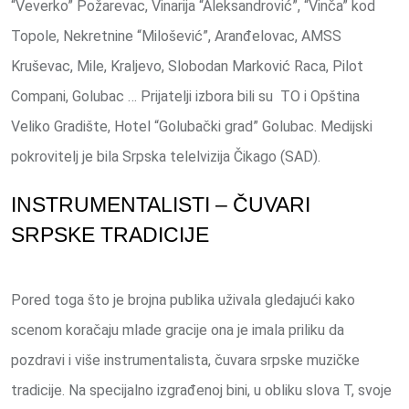
“Veverko” Požarevac, Vinarija “Aleksandrović”, “Vinča” kod
Topole, Nekretnine “Milošević”, Aranđelovac, AMSS
Kruševac, Mile, Kraljevo, Slobodan Marković Raca, Pilot
Compani, Golubac … Prijatelji izbora bili su TO i Opština
Veliko Gradište, Hotel “Golubački grad” Golubac. Medijski
pokrovitelj je bila Srpska telelvizija Čikago (SAD).
INSTRUMENTALISTI – ČUVARI
SRPSKE TRADICIJE
Pored toga što je brojna publika uživala gledajući kako
scenom koračaju mlade gracije ona je imala priliku da
pozdravi i više instrumentalista, čuvara srpske muzičke
tradicije. Na specijalno izgrađenoj bini, u obliku slova T, svoje