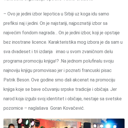
– Ovo je jedini izbor lepotica u Srbiji uz koga idu samo
prefiksi naj i jedini. On je najstariji, najpoznatiji izbor sa
najvećim fondom nagrada… On je jedini izbor, koji je opstaje
bez inostrane licence. Karakteristika mog izbora je da sam u
sva dvadeset i tri izdanja imao u svom zvaničnom delu
programa promociju knjiga!? .Na jednom polufinalu svoju
najnoviju knjigu promovisao jer i poznati francuski pisac
Patrik Beson. Ove godine smo dali akcenat na promociju
knjiga koje se bave očuvanju srpske tradicije i običaja. Jer
narod koja izgubi svoj identitet i običaje, nestaje sa svetske
pozornice – naglašava Goran Kovačević.