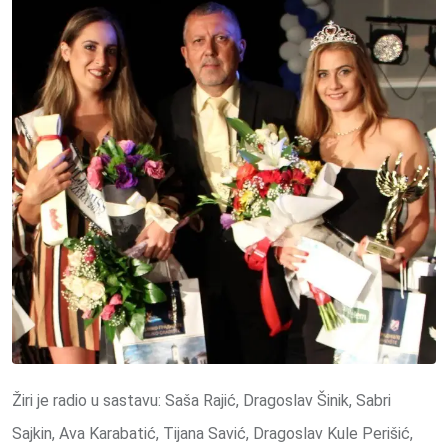
Žiri je radio u sastavu: Saša Rajić, Dragoslav Šinik, Sabri
Sajkin, Ava Karabatić, Tijana Savić, Dragoslav Kule Perišić,