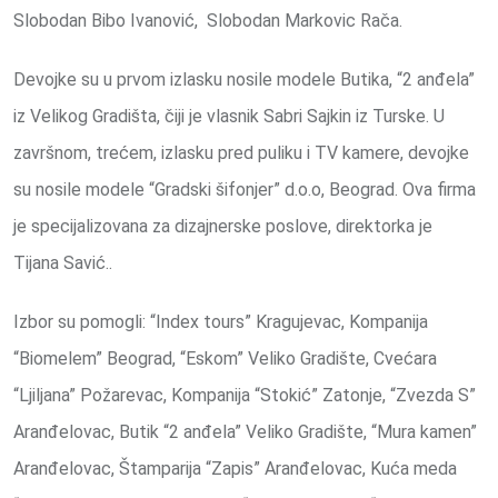
Slobodan Bibo Ivanović, Slobodan Markovic Rača.
Devojke su u prvom izlasku nosile modele Butika, “2 anđela”
iz Velikog Gradišta, čiji je vlasnik Sabri Sajkin iz Turske. U
završnom, trećem, izlasku pred puliku i TV kamere, devojke
su nosile modele “Gradski šifonjer” d.o.o, Beograd. Ova firma
je specijalizovana za dizajnerske poslove, direktorka je
Tijana Savić..
Izbor su pomogli: “Index tours” Kragujevac, Kompanija
“Biomelem” Beograd, “Eskom” Veliko Gradište, Cvećara
“Ljiljana” Požarevac, Kompanija “Stokić” Zatonje, “Zvezda S”
Aranđelovac, Butik “2 anđela” Veliko Gradište, “Mura kamen”
Aranđelovac, Štamparija “Zapis” Aranđelovac, Kuća meda