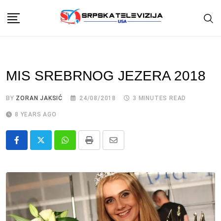
Skip
to
content
MIS SREBRNOG JEZERA 2018
BY
ZORAN JAKSIĆ
24/08/2018
3 MINUTES READ
8 YEARS AGO
Whatsapp
Print
Share
via
Email