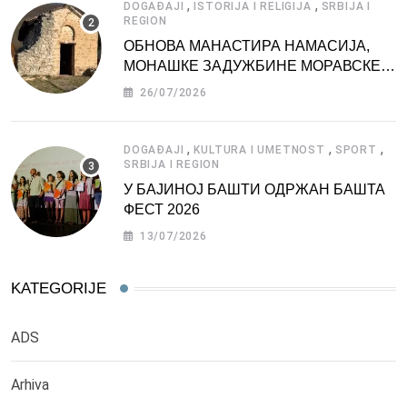
,
,
DOGAĐAJI
ISTORIJA I RELIGIJA
SRBIJA I
REGION
ОБНОВА МАНАСТИРА НАМАСИЈА,
МОНАШКЕ ЗАДУЖБИНЕ МОРАВСКЕ
СРБИЈЕ
26/07/2026
,
,
,
DOGAĐAJI
KULTURA I UMETNOST
SPORT
SRBIJA I REGION
У БАЈИНОЈ БАШТИ ОДРЖАН БАШТА
ФЕСТ 2026
13/07/2026
KATEGORIJE
ADS
Arhiva