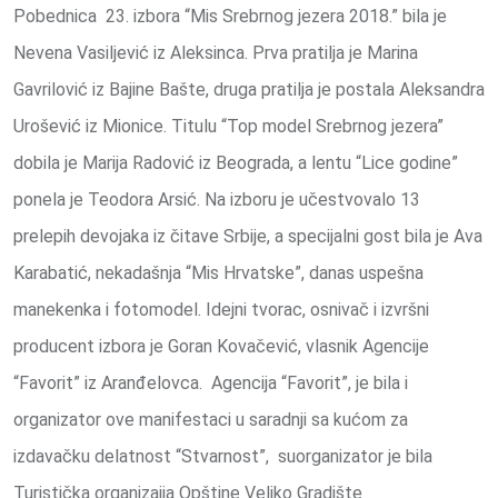
Pobednica 23. izbora “Mis Srebrnog jezera 2018.” bila je
Nevena Vasiljević iz Aleksinca. Prva pratilja je Marina
Gavrilović iz Bajine Bašte, druga pratilja je postala Aleksandra
Urošević iz Mionice. Titulu “Top model Srebrnog jezera”
dobila je Marija Radović iz Beograda, a lentu “Lice godine”
ponela je Teodora Arsić. Na izboru je učestvovalo 13
prelepih devojaka iz čitave Srbije, a specijalni gost bila je Ava
Karabatić, nekadašnja “Mis Hrvatske”, danas uspešna
manekenka i fotomodel. Idejni tvorac, osnivač i izvršni
producent izbora je Goran Kovačević, vlasnik Agencije
“Favorit” iz Aranđelovca. Agencija “Favorit”, je bila i
organizator ove manifestaci u saradnji sa kućom za
izdavačku delatnost “Stvarnost”, suorganizator je bila
Turistička organizaija Opštine Veliko Gradište