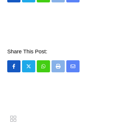
Whatsapp
Print
Share
via
Email
Share This Post:
Whatsapp
Print
Share
via
Email