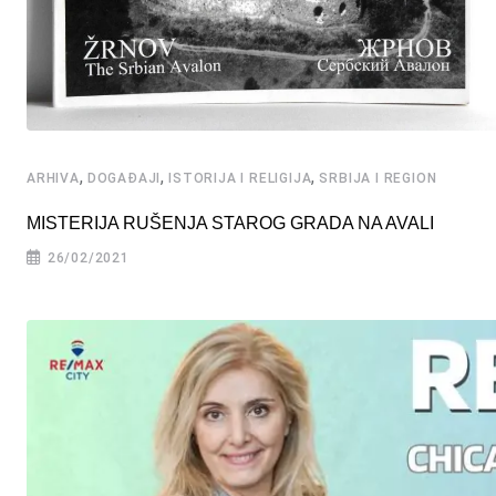
,
,
,
ARHIVA
DOGAĐAJI
ISTORIJA I RELIGIJA
SRBIJA I REGION
MISTERIJA RUŠENJA STAROG GRADA NA AVALI
26/02/2021