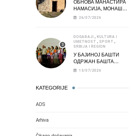
ОБНОВА МАНАСТИРА
НАМАСИЈА, МОНАШКЕ
ЗАДУЖБИНЕ
26/07/2026
МОРАВСКЕ СРБИЈЕ
,
DOGAĐAJI
KULTURA I
,
,
UMETNOST
SPORT
SRBIJA I REGION
У БАЈИНОЈ БАШТИ
ОДРЖАН БАШТА
ФЕСТ 2026
13/07/2026
KATEGORIJE
ADS
Arhiva
Čikago dešavanja