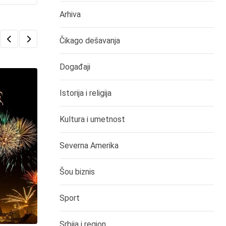
Arhiva
Čikago dešavanja
Događaji
Istorija i religija
Kultura i umetnost
Severna Amerika
Šou biznis
Sport
Srbija i region