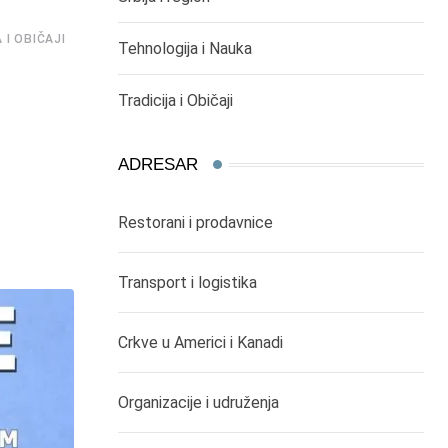
,
,
ČIKAGO DEŠAVANJA
DOGAĐAJI
SEVERNA AMERIKA
 I OBIČAJI
Tehnologija i Nauka
ODRŽANA KONFERENCIJA “JAČANJE VEZA” 
DIJASPORE U VAŠINGTONU
Tradicija i Običaji
19/02/2023
ADRESAR
Restorani i prodavnice
Transport i logistika
Crkve u Americi i Kanadi
Organizacije i udruženja