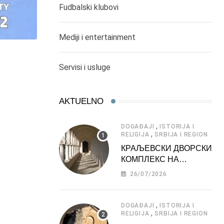
Fudbalski klubovi
Mediji i entertainment
Servisi i usluge
AKTUELNO
,
DOGAĐAJI
ISTORIJA I
,
RELIGIJA
SRBIJA I REGION
КРАЉЕВСКИ ДВОРСКИ
КОМПЛЕКС НА
ДЕДИЊУ –
26/07/2026
ТУРИСТИЧКА
АТРАКЦИЈА
,
DOGAĐAJI
ISTORIJA I
,
RELIGIJA
SRBIJA I REGION