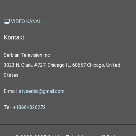
VIDEO KANAL
Kontakt
Serbian Television Inc
3023 N. Clark, #727, Chicago IL, 60657 Chicago, United
States
E-mail:
stvserbia@gmail.com
Tel:
+18664826272