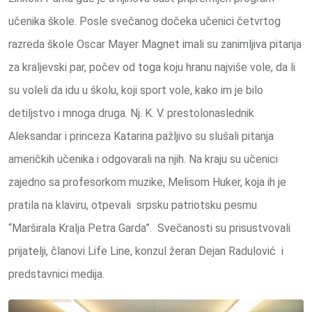
učenika škole. Posle svečanog dočeka učenici četvrtog
razreda škole Oscar Mayer Magnet imali su zanimljiva pitanja
za kraljevski par, počev od toga koju hranu najviše vole, da li
su voleli da idu u školu, koji sport vole, kako im je bilo
detiljstvo i mnoga druga. Nj. K. V. prestolonaslednik
Aleksandar i princeza Katarina pažljivo su slušali pitanja
američkih učenika i odgovarali na njih. Na kraju su učenici
zajedno sa profesorkom muzike, Melisom Huker, koja ih je
pratila na klaviru, otpevali srpsku patriotsku pesmu
“Marširala Kralja Petra Garda”. Svečanosti su prisustvovali
prijatelji, članovi Life Line, konzul žeran Dejan Radulović i
predstavnici medija.