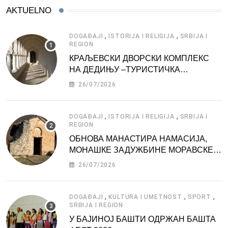
AKTUELNO
,
,
DOGAĐAJI
ISTORIJA I RELIGIJA
SRBIJA I
REGION
КРАЉЕВСКИ ДВОРСКИ КОМПЛЕКС
НА ДЕДИЊУ –ТУРИСТИЧКА
АТРАКЦИЈА
26/07/2026
,
,
DOGAĐAJI
ISTORIJA I RELIGIJA
SRBIJA I
REGION
ОБНОВА МАНАСТИРА НАМАСИЈА,
МОНАШКЕ ЗАДУЖБИНЕ МОРАВСКЕ
СРБИЈЕ
26/07/2026
,
,
,
DOGAĐAJI
KULTURA I UMETNOST
SPORT
SRBIJA I REGION
У БАЈИНОЈ БАШТИ ОДРЖАН БАШТА