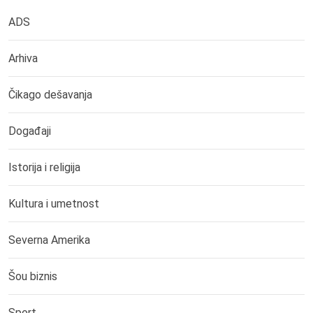
ADS
Arhiva
Čikago dešavanja
Događaji
Istorija i religija
Kultura i umetnost
Severna Amerika
Šou biznis
Sport