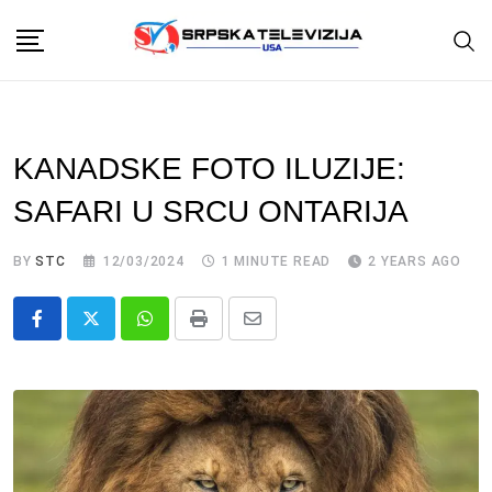
Skip
to
content
KANADSKE FOTO ILUZIJE:
SAFARI U SRCU ONTARIJA
BY
STC
12/03/2024
1 MINUTE READ
2 YEARS AGO
Whatsapp
Print
Share
via
Email