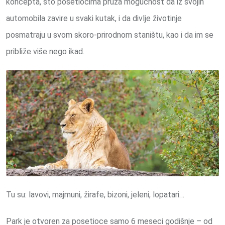
koncepta, što posetiocima pruža mogućnost da iz svojih
automobila zavire u svaki kutak, i da divlje životinje
posmatraju u svom skoro-prirodnom staništu, kao i da im se
približe više nego ikad.
Tu su: lavovi, majmuni, žirafe, bizoni, jeleni, lopatari…
Park je otvoren za posetioce samo 6 meseci godišnje – od