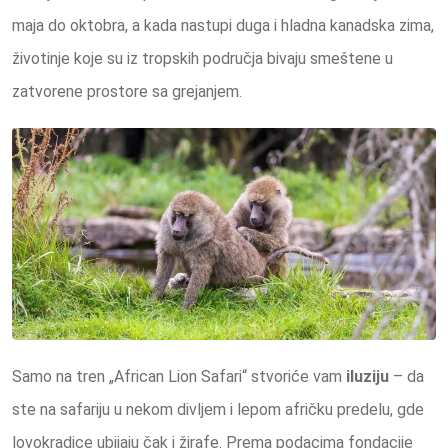
maja do oktobra, a kada nastupi duga i hladna kanadska zima,
životinje koje su iz tropskih područja bivaju smeštene u
zatvorene prostore sa grejanjem.
Samo na tren „African Lion Safari“ stvoriće vam
iluziju
– da
ste na safariju u nekom divljem i lepom afričku predelu, gde
lovokradice ubijaju čak i žirafe. Prema podacima fondacije