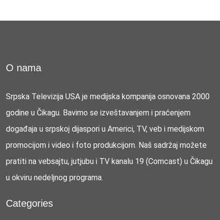
O nama
Srpska Televizija USA je medijska kompanija osnovana 2000
godine u Čikagu. Bavimo se izveštavanjem i praćenjem
događaja u srpskoj dijaspori u Americi, TV, veb i medijskom
promocijom i video i foto produkcijom. Naš sadržaj možete
pratiti na vebsajtu, jutjubu i TV kanalu 19 (Comcast) u Čikagu
u okviru nedeljnog programa.
Categories