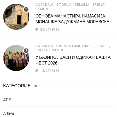
,
,
DOGAĐAJI
ISTORIJA I RELIGIJA
SRBIJA I
REGION
ОБНОВА МАНАСТИРА НАМАСИЈА,
МОНАШКЕ ЗАДУЖБИНЕ МОРАВСКЕ
СРБИЈЕ
26/07/2026
,
,
,
DOGAĐAJI
KULTURA I UMETNOST
SPORT
SRBIJA I REGION
У БАЈИНОЈ БАШТИ ОДРЖАН БАШТА
ФЕСТ 2026
13/07/2026
KATEGORIJE
ADS
Arhiva