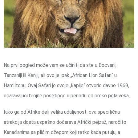
Na prvi pogled može vam se učiniti da ste u Bocvani,
Tanzaniji ili Keniji, ali ovo je ipak „African Lion Safari“ u
Hamiltonu. Ovaj Safari je svoje „kapije“ otvorio davne 1969,
očaravajući brojne posetioce u periodu od preko pola veka.
Iako ga od Afrike deli velika udaljenost, ova specifična
atrakcija dosta uspešno dočarava Afrički pejzaž, naročito
Kanađanima sa plićim džepom koji retko kada putuju, a