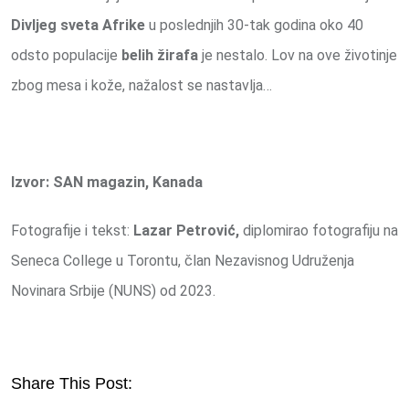
Divljeg sveta Afrike
u poslednjih 30-tak godina oko 40
odsto populacije
belih žirafa
je nestalo. Lov na ove životinje
zbog mesa i kože, nažalost se nastavlja…
Izvor: SAN magazin, Kanada
Fotografije i tekst:
Lazar Petrović,
diplomirao fotografiju na
Seneca College u Torontu, član Nezavisnog Udruženja
Novinara Srbije (NUNS) od 2023.
Share This Post: