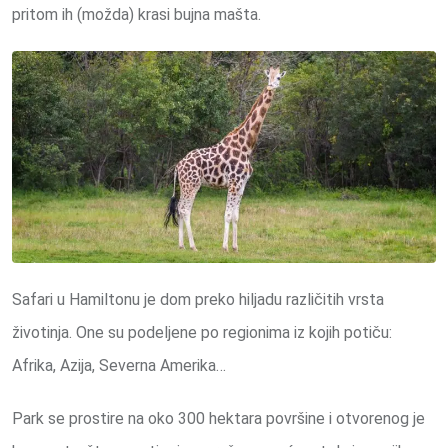
pritom ih (možda) krasi bujna mašta.
Safari u Hamiltonu je dom preko hiljadu različitih vrsta
životinja. One su podeljene po regionima iz kojih potiču:
Afrika, Azija, Severna Amerika…
Park se prostire na oko 300 hektara površine i otvorenog je