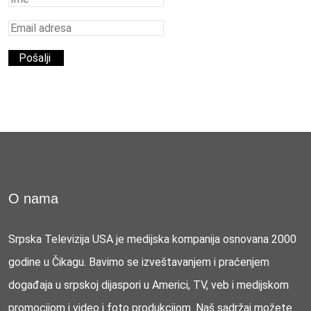
O nama
Srpska Televizija USA je medijska kompanija osnovana 2000
godine u Čikagu. Bavimo se izveštavanjem i praćenjem
događaja u srpskoj dijaspori u Americi, TV, veb i medijskom
promocijom i video i foto produkcijom. Naš sadržaj možete