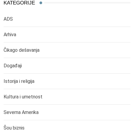
KATEGORIJE
ADS
Arhiva
Čikago dešavanja
Događaji
Istorija i religija
Kultura i umetnost
Severna Amerika
Šou biznis