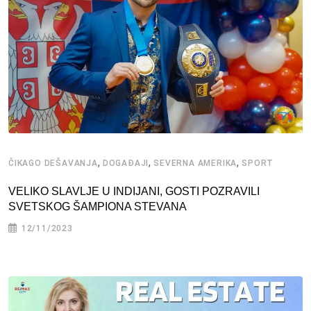
,
,
,
ČIKAGO DEŠAVANJA
DOGAĐAJI
SEVERNA AMERIKA
SPORT
VELIKO SLAVLJE U INDIJANI, GOSTI POZRAVILI
SVETSKOG ŠAMPIONA STEVANA
12/11/2023