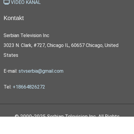
VIDEO KANAL
Kontakt
Serbian Television Inc
3023 N. Clark, #727, Chicago IL, 60657 Chicago, United
States
E-mail:
stvserbia@gmail.com
Tel:
+18664826272
© 2000-2025 Serbian Television Inc. All Rights
Reserved by
STV