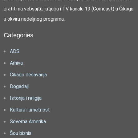
pratiti na vebsajtu, jutjubu i TV kanalu 19 (Comcast) u Čikagu
u okviru nedeljnog programa.
Categories
ADS
Arhiva
Čikago dešavanja
Događaji
Istorija i religija
Kultura i umetnost
Severna Amerika
Šou biznis