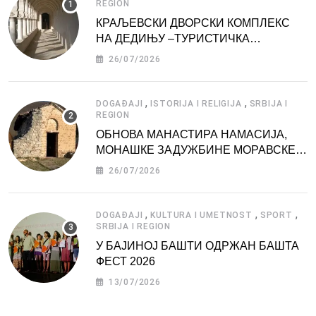
REGION
КРАЉЕВСКИ ДВОРСКИ КОМПЛЕКС
НА ДЕДИЊУ –ТУРИСТИЧКА
АТРАКЦИЈА
26/07/2026
,
,
DOGAĐAJI
ISTORIJA I RELIGIJA
SRBIJA I
REGION
ОБНОВА МАНАСТИРА НАМАСИЈА,
МОНАШКЕ ЗАДУЖБИНЕ МОРАВСКЕ
СРБИЈЕ
26/07/2026
,
,
,
DOGAĐAJI
KULTURA I UMETNOST
SPORT
SRBIJA I REGION
У БАЈИНОЈ БАШТИ ОДРЖАН БАШТА
ФЕСТ 2026
13/07/2026